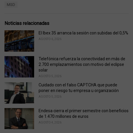
T
MSD
t
a
e
g
g
s
o
Noticias relacionadas
:
r
i
El Ibex 35 arranca la sesión con subidas del 0,5%
e
AGOSTO 6, 2026
s
:
Telefónica refuerza la conectividad en más de
2.700 emplazamientos con motivo del eclipse
solar
AGOSTO 5, 2026
Cuidado con el falso CAPTCHA que puede
poner en riesgo tu empresa u organización
AGOSTO 5, 2026
Endesa cierra el primer semestre con beneficios
de 1.470 millones de euros
AGOSTO 4, 2026