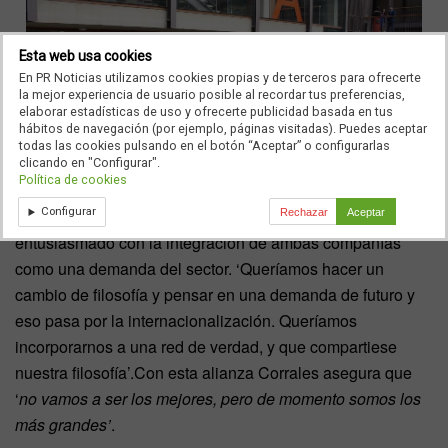
Esta web usa cookies
En PR Noticias utilizamos cookies propias y de terceros para ofrecerte
la mejor experiencia de usuario posible al recordar tus preferencias,
elaborar estadísticas de uso y ofrecerte publicidad basada en tus
hábitos de navegación (por ejemplo, páginas visitadas). Puedes aceptar
todas las cookies pulsando en el botón “Aceptar” o configurarlas
clicando en "Configurar".
Política de cookies
Configurar
Durante la presentación,
Marcial Corrales
se mostró
Rechazar
Aceptar
entusiasmado con la integración de ambas compañías
como una demanda del sector. ‘Queríamos hacer un
cambio de filosofía y pensar en una demanda de futuro y
eso pasa por la internacionalización. Queríamos
incorporarnos a una red de verdad, y que compartiese
nuestra filosofía’.Con esta alianza Corrales asegura que
‘
no vamos a ser los mejores, pero de momento somos los
más grandes’
.