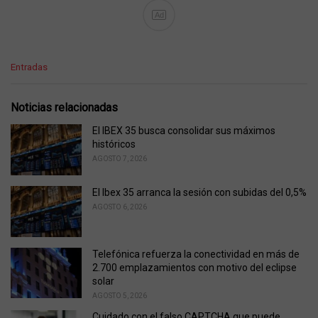
Ad
C
Entradas
a
t
e
Noticias relacionadas
g
o
El IBEX 35 busca consolidar sus máximos
r
históricos
i
AGOSTO 7, 2026
e
s
El Ibex 35 arranca la sesión con subidas del 0,5%
:
AGOSTO 6, 2026
Telefónica refuerza la conectividad en más de
2.700 emplazamientos con motivo del eclipse
solar
AGOSTO 5, 2026
Cuidado con el falso CAPTCHA que puede