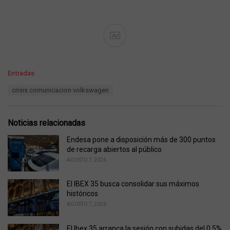
Ad
C
Entradas
a
T
crisis comunicacion volkswagen
t
a
e
g
g
s
o
Noticias relacionadas
:
r
i
Endesa pone a disposición más de 300 puntos
e
de recarga abiertos al público
s
AGOSTO 7, 2026
:
El IBEX 35 busca consolidar sus máximos
históricos
AGOSTO 7, 2026
El Ibex 35 arranca la sesión con subidas del 0,5%