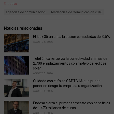
C
Entradas
a
T
agencias de comunicación
Tendencias de Comunicación 2016
t
a
e
g
g
s
o
Noticias relacionadas
:
r
i
El Ibex 35 arranca la sesión con subidas del 0,5%
e
AGOSTO 6, 2026
s
:
Telefónica refuerza la conectividad en más de
2.700 emplazamientos con motivo del eclipse
solar
AGOSTO 5, 2026
Cuidado con el falso CAPTCHA que puede
poner en riesgo tu empresa u organización
AGOSTO 5, 2026
Endesa cierra el primer semestre con beneficios
de 1.470 millones de euros
AGOSTO 4, 2026