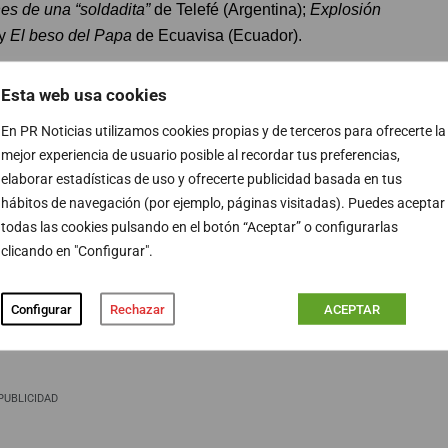
es de una “soldadita”
de Telefé (Argentina);
Explosión
 y
El beso del Papa
de Ecuavisa (Ecuador).
uel Campo Vidal, presidente de la Academia de
Esta web usa cookies
cooperación entre televisiones de América, que vemos
En PR Noticias utilizamos cookies propias y de terceros para ofrecerte la
a preservar el espacio informativo latinoamericano
mejor experiencia de usuario posible al recordar tus preferencias,
 Es por eso que los periodistas ganadores en cada una de
elaborar estadísticas de uso y ofrecerte publicidad basada en tus
pasarán una semana en España conociendo el
hábitos de navegación (por ejemplo, páginas visitadas). Puedes aceptar
varias televisiones nacionales. De este modo, la Alianza
todas las cookies pulsando en el botón “Aceptar” o configurarlas
nterés por continuar estrechando lazos con la Academia
clicando en "Configurar".
 que agrupe a profesionales de la información de
Configurar
Rechazar
ACEPTAR
PUBLICIDAD