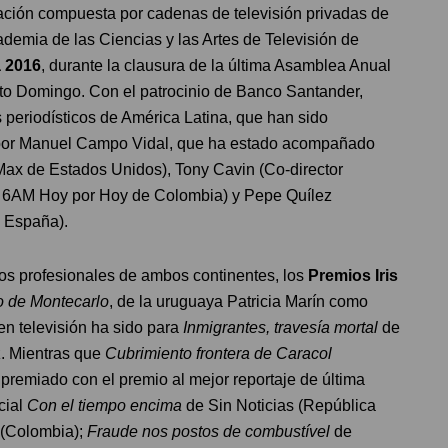
ación compuesta por cadenas de televisión privadas de
ademia de las Ciencias y las Artes de Televisión de
a 2016
, durante la clausura de la última Asamblea Anual
to Domingo. Con el patrocinio de Banco Santander,
 periodísticos de América Latina, que han sido
o por Manuel Campo Vidal, que ha estado acompañado
Max de Estados Unidos), Tony Cavin (Co-director
or 6AM Hoy por Hoy de Colombia) y Pepe Quílez
e España).
los profesionales de ambos continentes, los
Premios Iris
o de Montecarlo
, de la uruguaya Patricia Marín como
 en televisión ha sido para
Inmigrantes, travesía mortal
de
. Mientras que
Cubrimiento frontera de Caracol
premiado con el premio al mejor reportaje de última
cial
Con el tiempo encima
de
Sin Noticias (República
 (Colombia);
Fraude nos postos de combustível
de