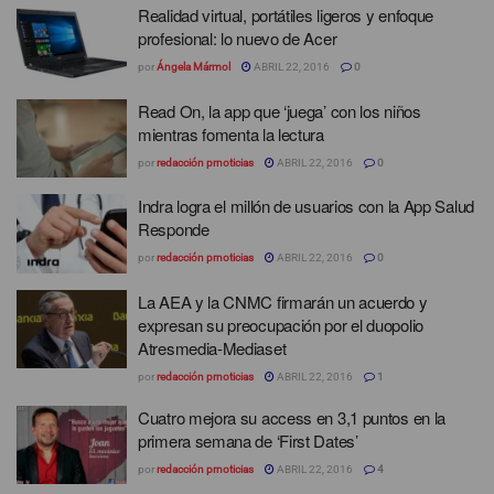
Realidad virtual, portátiles ligeros y enfoque
profesional: lo nuevo de Acer
por
Ángela Mármol
ABRIL 22, 2016
0
Read On, la app que ‘juega’ con los niños
mientras fomenta la lectura
por
redacción prnoticias
ABRIL 22, 2016
0
Indra logra el millón de usuarios con la App Salud
Responde
por
redacción prnoticias
ABRIL 22, 2016
0
La AEA y la CNMC firmarán un acuerdo y
expresan su preocupación por el duopolio
Atresmedia-Mediaset
por
redacción prnoticias
ABRIL 22, 2016
1
Cuatro mejora su access en 3,1 puntos en la
primera semana de ‘First Dates’
por
redacción prnoticias
ABRIL 22, 2016
4