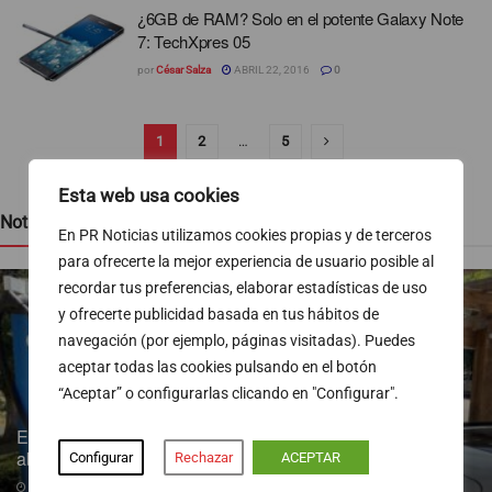
¿6GB de RAM? Solo en el potente Galaxy Note
7: TechXpres 05
por
César Salza
ABRIL 22, 2016
0
1
2
…
5
Esta web usa cookies
Noticias recientes
En PR Noticias utilizamos cookies propias y de terceros
para ofrecerte la mejor experiencia de usuario posible al
recordar tus preferencias, elaborar estadísticas de uso
y ofrecerte publicidad basada en tus hábitos de
navegación (por ejemplo, páginas visitadas). Puedes
aceptar todas las cookies pulsando en el botón
“Aceptar” o configurarlas clicando en "Configurar".
Endesa pone a disposición más de 300 puntos de recarga
abiertos al público
Configurar
Rechazar
ACEPTAR
07/08/2026