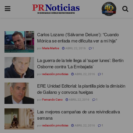
Carlos Lozano (‘Sálvame Deluxe’): “Cuando
Mónica se enfada me dificulta ver a mi hija”
por
Maria Martos
ABRIL 22, 2016
1
La guerra de la tele llega al ‘super lunes’: Bertín
Osborne contra ‘La Embajada’
por
redacción prnoticias
ABRIL 22, 2016
1
ERE Unidad Editorial: la plantilla pide la dimisión
de Galiano y convoca huelgas
por
Fernando Cano
ABRIL 22, 2016
1
Las mejores campañas de una reivindicativa
semana
por
redacción prnoticias
ABRIL 22, 2016
1