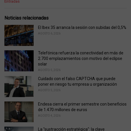
C
Entradas
a
t
e
Noticias relacionadas
g
o
El Ibex 35 arranca la sesión con subidas del 0,5%
r
AGOSTO 6, 2026
i
e
s
Telefónica refuerza la conectividad en más de
:
2.700 emplazamientos con motivo del eclipse
solar
AGOSTO 5, 2026
Cuidado con el falso CAPTCHA que puede
poner en riesgo tu empresa u organización
AGOSTO 5, 2026
Endesa cierra el primer semestre con beneficios
de 1.470 millones de euros
AGOSTO 4, 2026
La "sustracción estratégica": la clave