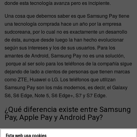
donde esta tecnología avanza pero es incipiente.
Una cosa que debemos saber es que Samsung Pay tiene
una tecnología comprada hace un año por la empresa
sudcoreana, por lo cual no es exactamente un desarrollo
de ésta, aunque desde luego la han hecho evolucionar
según sus intereses y los de sus usuarios. Para los
amantes de Android, Samsung Pay no es una solución,
porque al ser solo para los teléfonos de la compañía sigue
dejando de lado a cientos de personas que tienen marcas
como ZTE, Huawei o LG. Los teléfonos que utilizan
Samsung Pay son los más modernos, es decir, el Galaxy
S6, S6 Edge, Note 5, S6 Edge+, S7 y S7 Edge.
¿Qué diferencia existe entre Samsung
Pay, Apple Pay y Android Pay?
Mientras que Samsung Pay tiene una tecnología que
Esta web usa cookies