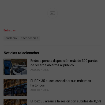
Ad
C
Entradas
a
T
ondacro
techdencias
t
a
e
g
g
s
o
Noticias relacionadas
:
r
i
Endesa pone a disposición más de 300 puntos
e
de recarga abiertos al público
s
AGOSTO 7, 2026
:
El IBEX 35 busca consolidar sus máximos
históricos
AGOSTO 7, 2026
El Ibex 35 arranca la sesión con subidas del 0,5%