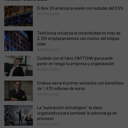
g
o
El Ibex 35 arranca la sesión con subidas del 0,5%
r
AGOSTO 6, 2026
i
e
s
Telefónica refuerza la conectividad en más de
:
2.700 emplazamientos con motivo del eclipse
solar
AGOSTO 5, 2026
Cuidado con el falso CAPTCHA que puede
poner en riesgo tu empresa u organización
AGOSTO 5, 2026
Endesa cierra el primer semestre con beneficios
de 1.470 millones de euros
AGOSTO 4, 2026
La "sustracción estratégica": la clave
organizativa para combatir la sobrecarga de
procesos
AGOSTO 3, 2026