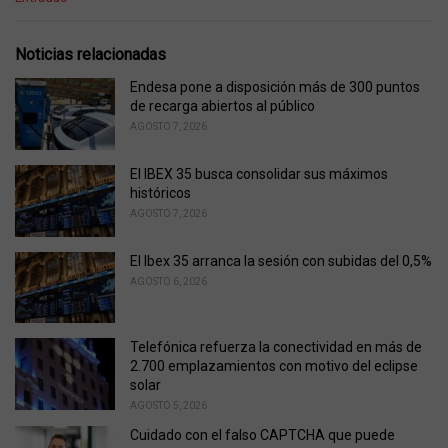
a
t
e
Noticias relacionadas
g
o
Endesa pone a disposición más de 300 puntos
r
de recarga abiertos al público
i
AGOSTO 7, 2026
e
s
El IBEX 35 busca consolidar sus máximos
:
históricos
AGOSTO 7, 2026
El Ibex 35 arranca la sesión con subidas del 0,5%
AGOSTO 6, 2026
Telefónica refuerza la conectividad en más de
2.700 emplazamientos con motivo del eclipse
solar
AGOSTO 5, 2026
Cuidado con el falso CAPTCHA que puede