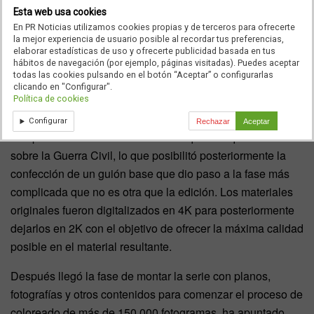
Esta web usa cookies
En PR Noticias utilizamos cookies propias y de terceros para ofrecerte
la mejor experiencia de usuario posible al recordar tus preferencias,
elaborar estadísticas de uso y ofrecerte publicidad basada en tus
El trabajo de producción ha sido extenso y ha
hábitos de navegación (por ejemplo, páginas visitadas). Puedes aceptar
todas las cookies pulsando en el botón “Aceptar” o configurarlas
necesitado de un trabajo en equipo
por parte de
clicando en "Configurar".
profesionales de DMAX, de la productora y de la Filmoteca
Política de cookies
Española. El primer paso en este sentido fue la
Configurar
Rechazar
Aceptar
recopilación de todo el material fotoquímico que existe
sobre la Guerra Civil, lo que posibilitó posteriormente la
confección de un guión base que dio paso a la fase más
complicada que no es otra que la edición. Los materiales
originales fueron digitalizados en 4K para posteriormente
dejarlos en 2K con el objetivo de ofrecer la máxima calidad
posible en el material resultante.
Después llegó la fase de montar la serie con planos,
fotografías y otros contenidos para comenzar el proceso de
coloreado de más de 150.000 fotogramas, ha apuntado