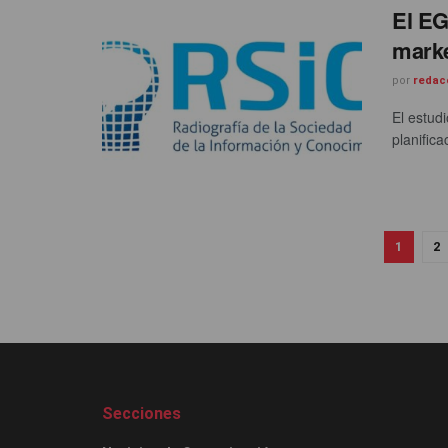
El EG
marke
por
redac
El estud
planific
1
2
Secciones