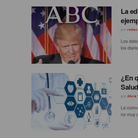
La ed
ejemp
por
redac
Los dato
los diari
¿En q
Salu
por
Alicia
La comun
no muy s