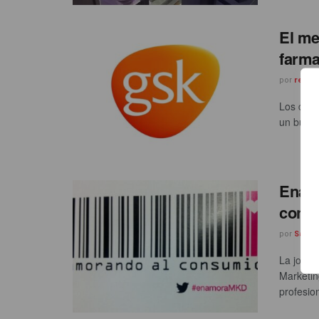
El me
farma
por
redac
Los dato
un buen 
Enamo
conoc
por
Sandra
La jorna
Marketin
profesion