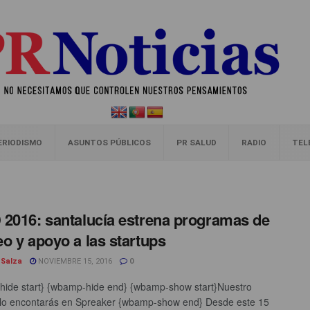
ERIODISMO
ASUNTOS PÚBLICOS
PR SALUD
RADIO
TEL
2016: santalucía estrena programas de
o y apoyo a las startups
 Salza
NOVIEMBRE 15, 2016
0
ide start} {wbamp-hide end} {wbamp-show start}Nuestro
lo encontarás en Spreaker {wbamp-show end} Desde este 15