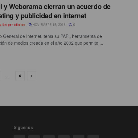
I y Weborama cierran un acuerdo de
ting y publicidad en internet
ción prnoticias
NOVIEMBRE 15, 2016
0
io General de Internet, tenia su PAPI, herramienta de
ación de medios creada en el año 2002 que permite ...
…
6
Síguenos