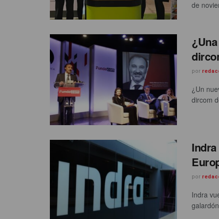
de novie
¿Una 
dirc
por
redac
¿Un nuev
dircom d
Indra
Europ
por
redac
Indra vu
galardón