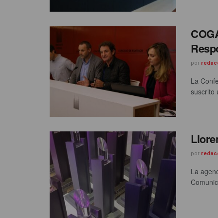
COGAM
Resp
por
redac
La Conf
suscrito 
Llore
por
redac
La agenc
Comunicac