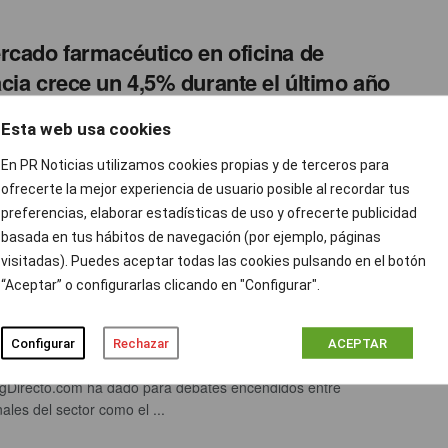
rcado farmacéutico en oficina de
cia crece un 4,5% durante el último año
ción prnoticias
NOVIEMBRE 15, 2016
0
Esta web usa cookies
s recogidos en el informe de hmR España arrojan un mes más
En PR Noticias utilizamos cookies propias y de terceros para
balance para el mercado farmacéutico ...
ofrecerte la mejor experiencia de usuario posible al recordar tus
preferencias, elaborar estadísticas de uso y ofrecerte publicidad
basada en tus hábitos de navegación (por ejemplo, páginas
rar al consumidor: cuestión de
visitadas). Puedes aceptar todas las cookies pulsando en el botón
“Aceptar” o configurarlas clicando en "Configurar".
imiento estratégico
 Trujillo
NOVIEMBRE 15, 2016
0
Configurar
Rechazar
ACEPTAR
da de enamorando al consumidor organizada por
gDirecto.com ha dado para debates encendidos entre
ales del sector como el ...