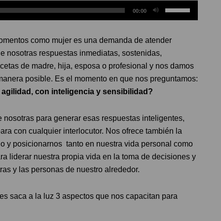
Utiliza
00:00
las
teclas
 momentos como mujer es una demanda de atender
de
de nosotras respuestas inmediatas, sostenidas,
flecha
facetas de madre, hija, esposa o profesional y nos damos
arriba/abajo
manera posible. Es el momento en que nos preguntamos:
para
gilidad, con inteligencia y sensibilidad?
aumentar
o
 nosotras para generar esas respuestas inteligentes,
disminuir
para con cualquier interlocutor. Nos ofrece también la
el
zgo y posicionarnos tanto en nuestra vida personal como
volumen.
a liderar nuestra propia vida en la toma de decisiones y
tras y las personas de nuestro alrededor.
saca a la luz 3 aspectos que nos capacitan para