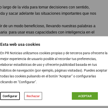
 largo de la vida para tomar decisiones con sentido,
vida y sacar adelante las situaciones importantes que nos
ir de un modo beneficioso, llevando nuestras palabras a
saria para usar esas capacidades con inteligencia en el
Esta web usa cookies
 APRENDER
para vivir y convivir mejor. Entendiendo el
r y re-aprender.
En PR Noticias utilizamos cookies propias y de terceros para ofrecerte la
acía, estos 3 aspectos son fundamentales para el
mejor experiencia de usuario posible al recordar tus preferencias,
do a interpretar sentencias, a vivir a contrarreloj para
elaborar estadísticas de uso y ofrecerte publicidad basada en tus
, captar nuevos clientes, ha de reconocerse igualmente
hábitos de navegación (por ejemplo, páginas visitadas). Puedes aceptar
tiva.
todas las cookies pulsando en el botón “Aceptar” o configurarlas
clicando en "Configurar".
e desplieguen habilidades especiales para gestionar y
l cliente al despacho y acompañarle a conseguir
Configurar
Rechazar
ACEPTAR