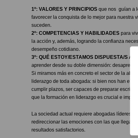
1º: VALORES Y PRINCIPIOS
que nos guían a lo
favorecer la conquista de lo mejor para nuestra 
suceden.
2º: COMPETENCIAS Y HABILIDADES
para viv
la acción y, además, logrando la confianza nece
desempeño cotidiano.
3º: QUÉ ESTOY/ESTAMOS DISPUESTA/S A
aprender desde su doble dimensión: desaprende
Si miramos más en concreto el sector de la abog
liderazgo de toda abogada: si bien nos han enseña
cumplir plazos, ser capaces de preparar escritos
que la formación en liderazgo es crucial e impera
La sociedad actual requiere abogadas líderes qu
redireccionar las emociones con las que llega e
resultados satisfactorios.