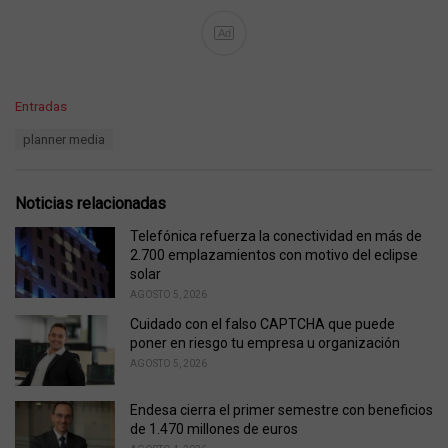
Ad
C
Entradas
a
T
planner media
t
a
e
g
g
s
o
Noticias relacionadas
:
r
i
Telefónica refuerza la conectividad en más de
e
2.700 emplazamientos con motivo del eclipse
s
solar
:
AGOSTO 5, 2026
Cuidado con el falso CAPTCHA que puede
poner en riesgo tu empresa u organización
AGOSTO 5, 2026
Endesa cierra el primer semestre con beneficios
de 1.470 millones de euros