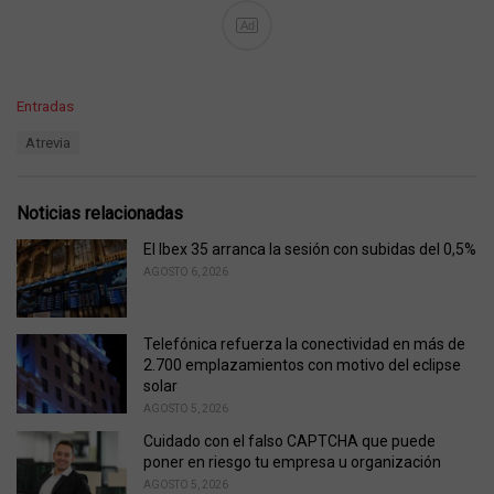
Ad
C
Entradas
a
T
Atrevia
t
a
e
g
g
s
o
Noticias relacionadas
:
r
i
El Ibex 35 arranca la sesión con subidas del 0,5%
e
AGOSTO 6, 2026
s
:
Telefónica refuerza la conectividad en más de
2.700 emplazamientos con motivo del eclipse
solar
AGOSTO 5, 2026
Cuidado con el falso CAPTCHA que puede
poner en riesgo tu empresa u organización
AGOSTO 5, 2026