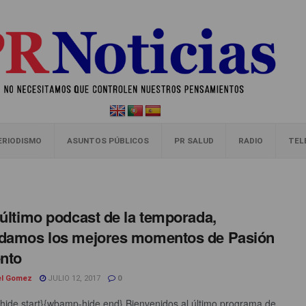
ERIODISMO
ASUNTOS PÚBLICOS
PR SALUD
RADIO
TEL
 último podcast de la temporada,
damos los mejores momentos de Pasión
ento
el Gomez
JULIO 12, 2017
0
ide start}{wbamp-hide end} Bienvenidos al último programa de