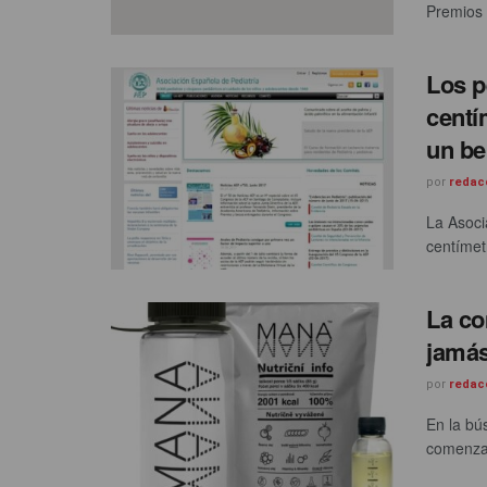
Premios 
Los p
centí
un be
por
redac
La Asoci
centímet
La co
jamás
por
redac
En la bú
comenzad