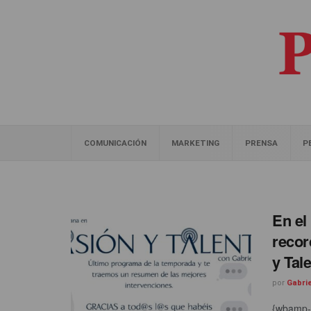
COMUNICACIÓN
MARKETING
PRENSA
P
En el
recor
y Tal
por
Gabri
{wbamp-h