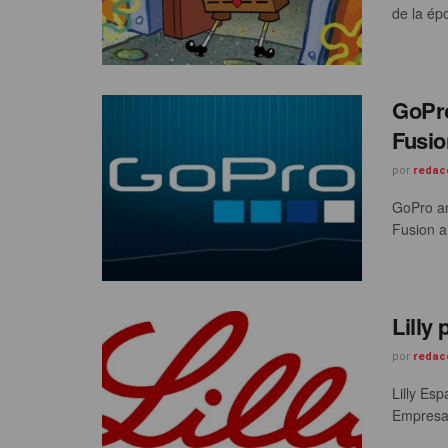
de la épo
GoPro
Fusio
por
redac
GoPro an
Fusion a
Lilly
por
redac
Lilly Es
Empresar