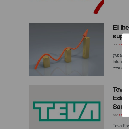
El Ib
super
por
redac
{wbamp-h
intentan
costando
Teva 
Edici
Sani
por
redac
Teva For