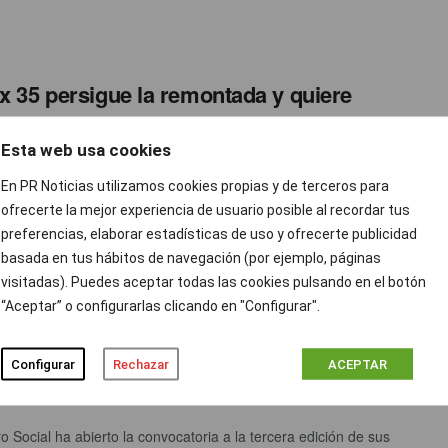
ex 35 persigue la remontada y quiere
ar ya los 10.500 puntos
Esta web usa cookies
ción prnoticias
JULIO 12, 2017
0
En PR Noticias utilizamos cookies propias y de terceros para
ide start}{wbamp-hide end} La bolsa española sigue
ofrecerte la mejor experiencia de usuario posible al recordar tus
do aguantar y asegurarse los 10.500 puntos, cosa que le está
 últimamente, ...
preferencias, elaborar estadísticas de uso y ofrecerte publicidad
basada en tus hábitos de navegación (por ejemplo, páginas
visitadas). Puedes aceptar todas las cookies pulsando en el botón
Foro Social abre la convocatoria de la III
“Aceptar” o configurarlas clicando en "Configurar".
ón de sus Premios Humanizando la
dad
Configurar
Rechazar
ACEPTAR
ción prnoticias
JULIO 12, 2017
0
o Social ha abierto la convocatoria a la tercera edición de sus