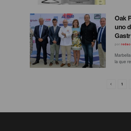
Oak P
uno d
Gast
por
redac
Marbella
la que re
1