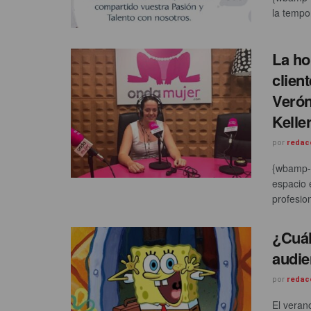
la tempor
La ho
clien
Verón
Kelle
por
redac
{wbamp-h
espacio 
profesion
¿Cuál 
audie
por
redac
El veran