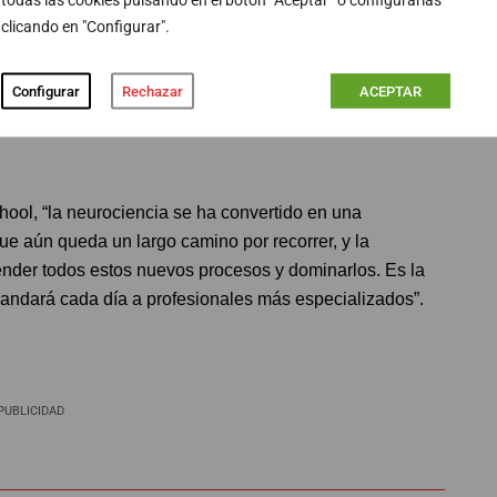
, pero mejor en algún aspecto al segundo, ayudará a que
clicando en "Configurar".
precio sea mayor.
rketing no ha hecho más que empezar y será cada más
Configurar
Rechazar
ACEPTAR
nteligencia Artificial. Áreas que permitirán a las
enta a través del análisis de expresiones faciales, la
ool, “la neurociencia se ha convertido en una
ue aún queda un largo camino por recorrer, y la
ender todos estos nuevos procesos y dominarlos. Es la
dará cada día a profesionales más especializados”.
PUBLICIDAD