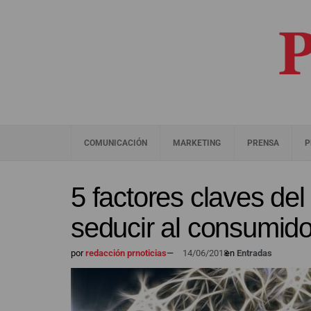
COMUNICACIÓN
MARKETING
PRENSA
P
5 factores claves de
seducir al consumido
por
redacción prnoticias
—
14/06/2018
en
Entradas