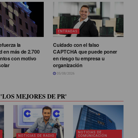
ENTRADAS
efuerza la
Cuidado con el falso
d en más de 2.700
CAPTCHA que puede poner
ntos con motivo
en riesgo tu empresa u
solar
organización
05/08/2026
'LOS MEJORES DE PR'
NOTICIAS DE
NOTICIAS DE RADIO
COMUNICACIÓN