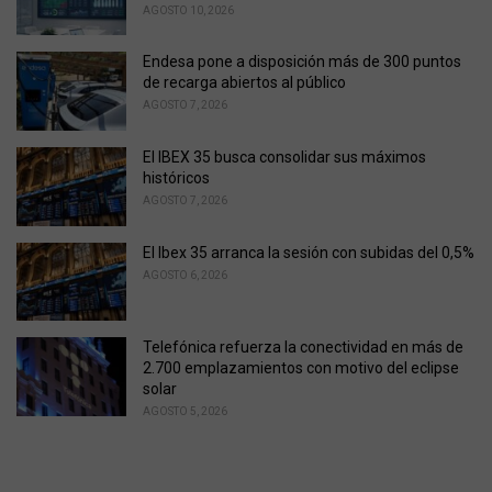
i
AGOSTO 10, 2026
e
s
Endesa pone a disposición más de 300 puntos
:
de recarga abiertos al público
AGOSTO 7, 2026
El IBEX 35 busca consolidar sus máximos
históricos
AGOSTO 7, 2026
El Ibex 35 arranca la sesión con subidas del 0,5%
AGOSTO 6, 2026
Telefónica refuerza la conectividad en más de
2.700 emplazamientos con motivo del eclipse
solar
AGOSTO 5, 2026