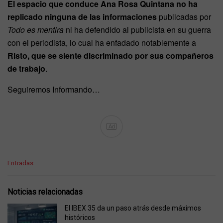
El espacio que conduce Ana Rosa Quintana no ha
replicado ninguna de las informaciones
publicadas por
Todo es mentira
ni ha defendido al publicista en su guerra
con el periodista, lo cual ha enfadado notablemente a
Risto, que se siente discriminado por sus compañeros
de trabajo
.
Seguiremos Informando…
Ad
C
Entradas
a
t
e
Noticias relacionadas
g
o
El IBEX 35 da un paso atrás desde máximos
r
históricos