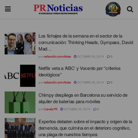
Los fichajes de la semana en el sector de la
comunicación: Thinking Heads, Gympass, David
Mad…
por
redacción prnoticias
OCTUBRE 30, 2019
0
Netflix veta a ‘ABC’ y Vocento por “criterios
ideológicos”
por
redacción prnoticias
OCTUBRE 30, 2019
0
Chimpy despliega en Barcelona su servicio de
alquiler de baterías para móviles
por
Canela PR
OCTUBRE 30, 2019
0
Expertos debaten sobre el impacto y origen de la
demencia, que culmina en el deterioro cognitivo,
una plaga de nuestros tiempos