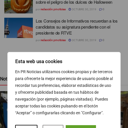
sobre el peligro de los dulces de Halloween
por
redacción prnoticias
OCTUBRE 30, 2019
0
Los Consejos de Informativos recuerdan a los
candidatos su asignatura pendiente con el
presidente de RTVE
por
redacción prnoticias
OCTUBRE 30, 2019
0
1
2
Esta web usa cookies
En PR Noticias utilizamos cookies propias y de terceros
Noticias recientes
para ofrecerte la mejor experiencia de usuario posible al
recordar tus preferencias, elaborar estadísticas de uso
y ofrecerte publicidad basada en tus hábitos de
navegación (por ejemplo, páginas visitadas). Puedes
aceptar todas las cookies pulsando en el botón
“Aceptar” o configurarlas clicando en "Configurar".