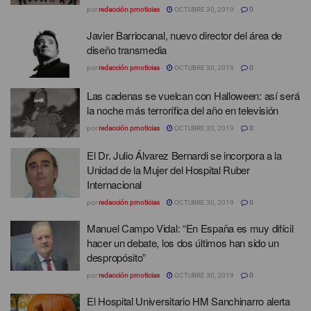
por
redacción prnoticias
OCTUBRE 30, 2019
0
Javier Barriocanal, nuevo director del área de
diseño transmedia
por
redacción prnoticias
OCTUBRE 30, 2019
0
Las cadenas se vuelcan con Halloween: así será
la noche más terrorífica del año en televisión
por
redacción prnoticias
OCTUBRE 30, 2019
0
El Dr. Julio Álvarez Bernardi se incorpora a la
Unidad de la Mujer del Hospital Ruber
Internacional
por
redacción prnoticias
OCTUBRE 30, 2019
0
Manuel Campo Vidal: “En España es muy difícil
hacer un debate, los dos últimos han sido un
despropósito”
por
redacción prnoticias
OCTUBRE 30, 2019
0
El Hospital Universitario HM Sanchinarro alerta