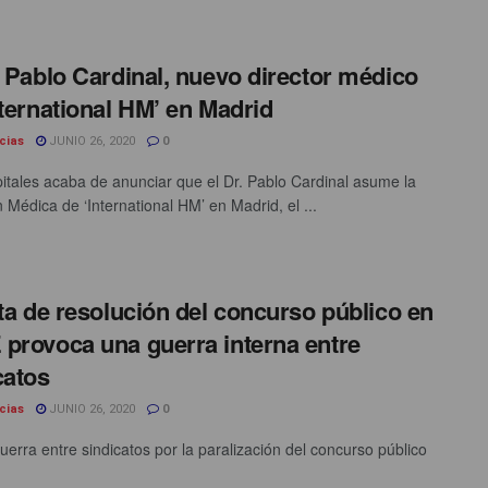
. Pablo Cardinal, nuevo director médico
nternational HM’ en Madrid
cias
JUNIO 26, 2020
0
tales acaba de anunciar que el Dr. Pablo Cardinal asume la
 Médica de ‘International HM’ en Madrid, el ...
lta de resolución del concurso público en
provoca una guerra interna entre
catos
cias
JUNIO 26, 2020
0
erra entre sindicatos por la paralización del concurso público