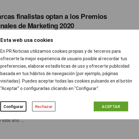
rcas finalistas optan a los Premios
nales de Marketing 2020
cias
JUNIO 26, 2020
0
Esta web usa cookies
ntro ha tenido lugar, a puerta cerrada, en Zalacaín LaFinca.
En PR Noticias utilizamos cookies propias y de terceros para
ensas deliberaciones, los miembros del jurado han elegido ...
ofrecerte la mejor experiencia de usuario posible al recordar tus
preferencias, elaborar estadísticas de uso y ofrecerte publicidad
basada en tus hábitos de navegación (por ejemplo, páginas
0 influencers más comprometidos con el
visitadas). Puedes aceptar todas las cookies pulsando en el botón
“Aceptar” o configurarlas clicando en "Configurar".
miento LGTBI
cias
JUNIO 26, 2020
0
Configurar
Rechazar
ACEPTAR
ación del Orgullo LGTBI tiene lugar el 28 de junio y el 5 de julio
 este año ...