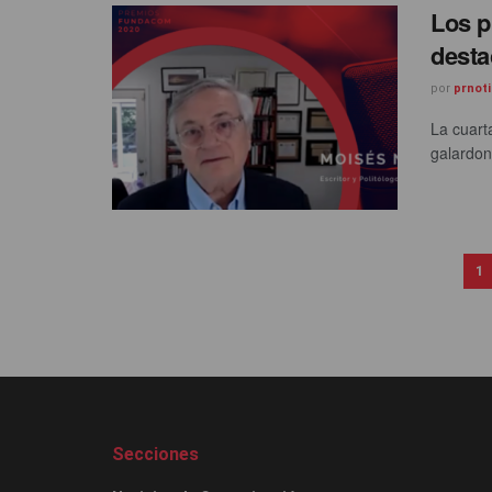
Los p
desta
por
prnoti
La cuart
galardon
1
Secciones