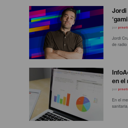
Jordi
‘gami
por
prnoti
Jordi Cr
de radio
InfoA
en el
por
prnoti
En el me
sanitaria