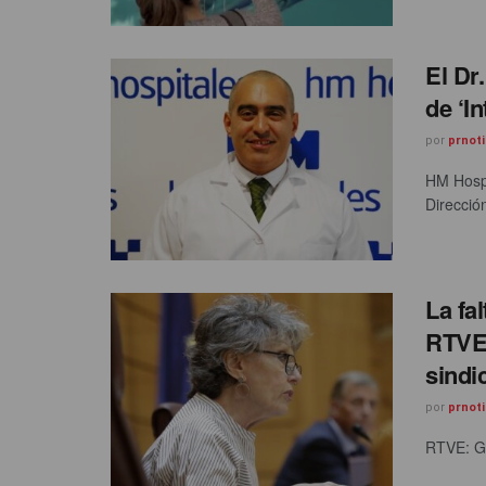
El Dr
de ‘I
por
prnoti
HM Hospi
Dirección
La fa
RTVE 
sindi
por
prnoti
RTVE: Gu