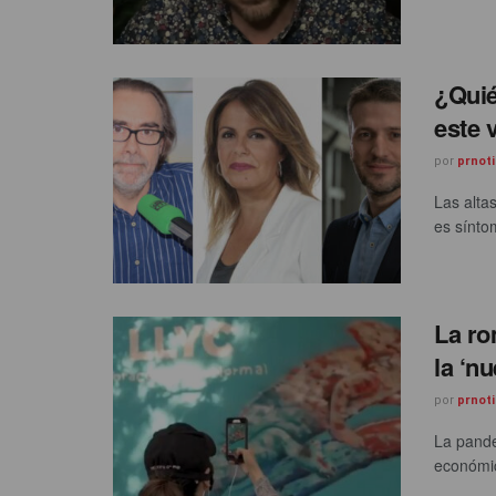
¿Quié
este 
por
prnoti
Las alta
es sínto
La ro
la ‘n
por
prnoti
La pande
económic