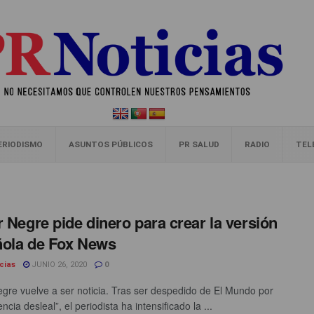
ERIODISMO
ASUNTOS PÚBLICOS
PR SALUD
RADIO
TEL
r Negre pide dinero para crear la versión
ola de Fox News
cias
JUNIO 26, 2020
0
egre vuelve a ser noticia. Tras ser despedido de El Mundo por
cia desleal”, el periodista ha intensificado la ...