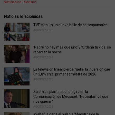
C
Noticias de Televisión
a
t
e
Noticias relacionadas
g
o
TVE ejecuta un nuevo baile de corresponsales
r
AGOSTO 7, 2026
i
e
s
'Padre no hay más que uno' y 'Ordena tu vida' se
:
reparten la noche
AGOSTO 7, 2026
La televisión lineal pierde fuelle: la inversión cae
un 2,8% en el primer semestre de 2026
AGOSTO 7, 2026
Salem se plantea dar un giro en la
Comunicación de Mediaset: “Necesitamos que
nos quieran”
AGOSTO 7, 2026
‘¡Salta!’ le gana el pulso a ‘Maestros de la