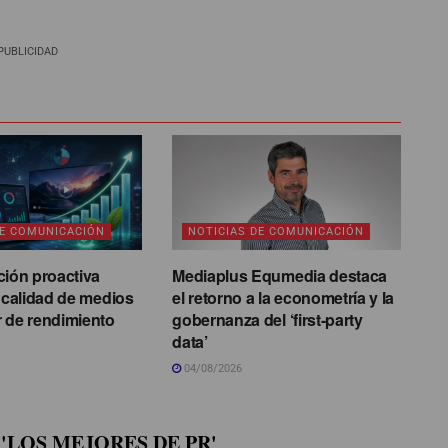
PUBLICIDAD
DE COMUNICACIÓN
NOTICIAS DE COMUNICACIÓN
ción proactiva
Mediaplus Equmedia destaca
a calidad de medios
el retorno a la econometría y la
 de rendimiento
gobernanza del ‘first-party
data’
04/08/2026
'LOS MEJORES DE PR'