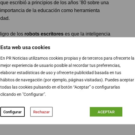
que escribió a principios de los años ’80 sobre una
 importancia de la educación como herramienta
idad.
igro de los
robots escritores
es que la inteligencia
sentido, el autor
Javier Sierra
propuso
un etiquetado
Esta web usa cookies
 escritor o por un robot.
Un
etiquetado que se podría
sociales
.
En PR Noticias utilizamos cookies propias y de terceros para ofrecerte la
mejor experiencia de usuario posible al recordar tus preferencias,
elaborar estadísticas de uso y ofrecerte publicidad basada en tus
 admitidos los robots en muchos ámbitos de la sociedad,
hábitos de navegación (por ejemplo, páginas visitadas). Puedes aceptar
 escritores no habrá un espacio para el asombro y para lo
todas las cookies pulsando en el botón “Aceptar” o configurarlas
dad humana
“.
clicando en "Configurar".
 autor
y el resultado de su actividad puede ser
Configurar
Rechazar
ACEPTAR
por la que protege la actividad humana de creación”,
z de Olarte
.