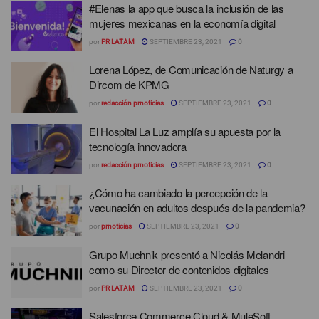
#Elenas la app que busca la inclusión de las
mujeres mexicanas en la economía digital
por
PR LATAM
SEPTIEMBRE 23, 2021
0
Lorena López, de Comunicación de Naturgy a
Dircom de KPMG
por
redacción prnoticias
SEPTIEMBRE 23, 2021
0
El Hospital La Luz amplía su apuesta por la
tecnología innovadora
por
redacción prnoticias
SEPTIEMBRE 23, 2021
0
¿Cómo ha cambiado la percepción de la
vacunación en adultos después de la pandemia?
por
prnoticias
SEPTIEMBRE 23, 2021
0
Grupo Muchnik presentó a Nicolás Melandri
como su Director de contenidos digitales
por
PR LATAM
SEPTIEMBRE 23, 2021
0
Salesforce Commerce Cloud & MuleSoft