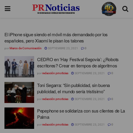
El iPhone sigue siendo el móvil más demandado por los
españoles, pero Xiaomi le pisan los talones
por
Marco de Comunicación
SEPTIEMBRE 23, 2021
0
CEDRO en ‘Hay Festival Segovia’: ¿Robots
escritores? Crear en tiempos de algoritmos
por
redacción prnoticias
SEPTIEMBRE 23, 2021
0
Toni Segarra: “Sin publicidad, sin buena
publicidad, el mundo sería tristísimo”
por
redacción prnoticias
SEPTIEMBRE 23, 2021
0
Pepephone se solidariza con sus clientes de La
Palma
por
redacción prnoticias
SEPTIEMBRE 23, 2021
0