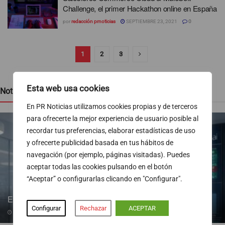
Challenge, el primer Hackathon online en España
por
redacción prnoticias
SEPTIEMBRE 23, 2021
0
1
2
3
Esta web usa cookies
Noticias recientes
En PR Noticias utilizamos cookies propias y de terceros
para ofrecerte la mejor experiencia de usuario posible al
recordar tus preferencias, elaborar estadísticas de uso
y ofrecerte publicidad basada en tus hábitos de
navegación (por ejemplo, páginas visitadas). Puedes
aceptar todas las cookies pulsando en el botón
“Aceptar” o configurarlas clicando en "Configurar".
El IBEX 35 da un paso atrás desde máximos históricos
Configurar
Rechazar
ACEPTAR
10/08/2026