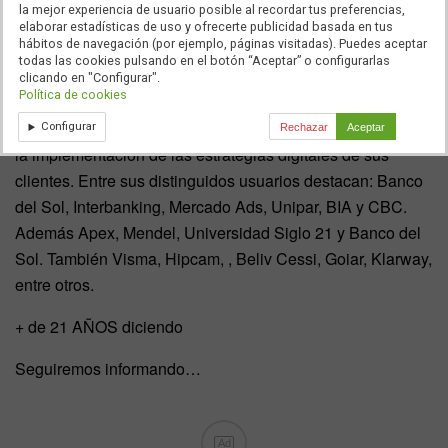
está dedicada a construir, cuidar y potenciar la presencia y
la mejor experiencia de usuario posible al recordar tus preferencias,
elaborar estadísticas de uso y ofrecerte publicidad basada en tus
posicionamiento de compañías. También de marcas,
hábitos de navegación (por ejemplo, páginas visitadas). Puedes aceptar
instituciones y líderes en el ecosistema digital en América.
todas las cookies pulsando en el botón “Aceptar” o configurarlas
clicando en "Configurar".
Política de cookies
La dirección de contenidos digitales del Grupo Muchnik
continúa consolidando sus equipos a nivel regional para
Configurar
Rechazar
Aceptar
la implementación de las estrategias digitales de sus
clientes. Entre sus distinguidos usuarios destacan: Banco
del Sol, Interbanking, Mercado Ads, Unipar, BIA y CBC.
Además Apex, Mendel, Universidad Siglo 21 y Banco del
Sol. También Visma, Hipcam, , Beliv Cessi, Goiar, Klarway,
entre otros.
+ de 21 AÑOS diciendo
Seguiremos informando…
Ad