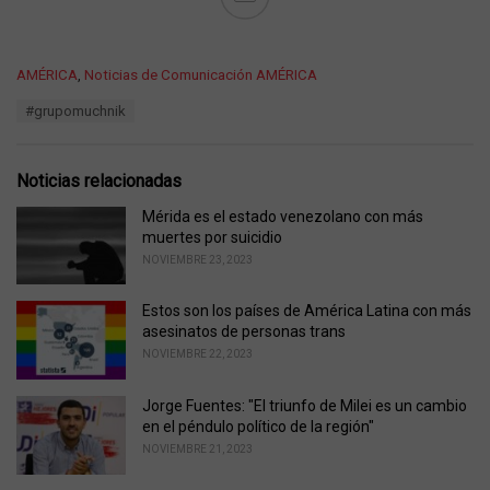
C
AMÉRICA
,
Noticias de Comunicación AMÉRICA
a
T
#grupomuchnik
t
a
e
g
g
s
o
Noticias relacionadas
:
r
i
Mérida es el estado venezolano con más
e
muertes por suicidio
s
NOVIEMBRE 23, 2023
:
Estos son los países de América Latina con más
asesinatos de personas trans
NOVIEMBRE 22, 2023
Jorge Fuentes: "El triunfo de Milei es un cambio
en el péndulo político de la región"
NOVIEMBRE 21, 2023