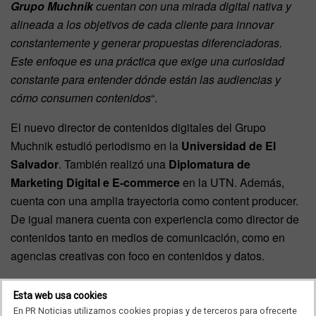
Grupo Muchnik
cuentan con una mirada digital nativa y
alineada a los objetivos de cada cliente para innovar
constantemente y generar propuestas diferenciadoras.
Este enfoque es una práctica que exige una curiosidad
constante para entender dónde están las audiencias y
cómo consumen contenidos
“.
El nuevo director de contenidos digitales del Grupo
Muchnik estudió periodismo en la
Universidad de El
Salvador
. También realizó una
Diplomatura de
Marketing Digital e E-commerce
en la UTN. Además,
cuenta con una amplia trayectoria como content producer.
De igual manera cuenta con experiencia como director de
contenidos tanto en medios de comunicación, como en
agencias creativas con foco en contenidos y datos.
Con esta incorporación el Grupo Muchnik continúa
Esta web usa cookies
consolidando la unidad de Muchnik Digital ID. Esta área
En PR Noticias utilizamos cookies propias y de terceros para ofrecerte