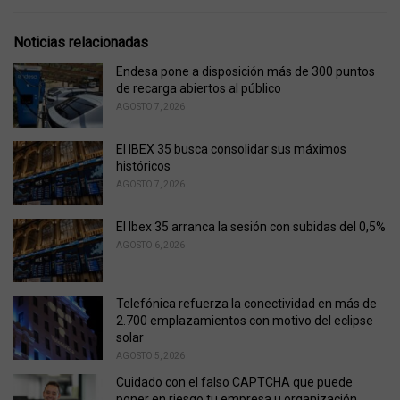
a
t
e
Noticias relacionadas
g
o
Endesa pone a disposición más de 300 puntos
r
de recarga abiertos al público
i
AGOSTO 7, 2026
e
s
El IBEX 35 busca consolidar sus máximos
:
históricos
AGOSTO 7, 2026
El Ibex 35 arranca la sesión con subidas del 0,5%
AGOSTO 6, 2026
Telefónica refuerza la conectividad en más de
2.700 emplazamientos con motivo del eclipse
solar
AGOSTO 5, 2026
Cuidado con el falso CAPTCHA que puede
poner en riesgo tu empresa u organización