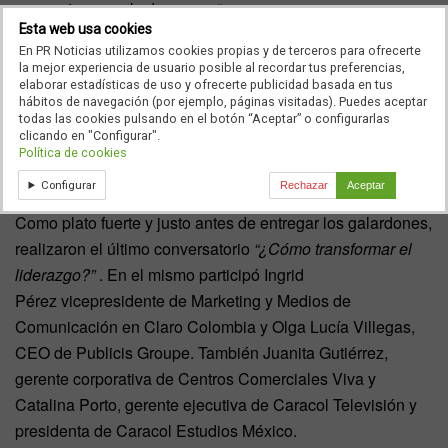
se empiezan a dar las cosas
“.
Esta web usa cookies
Además, tuvo una participación especial Andrea Vargas
En PR Noticias utilizamos cookies propias y de terceros para ofrecerte
la mejor experiencia de usuario posible al recordar tus preferencias,
gerente comercial de
Natura Colombia;
quien habló sobre
elaborar estadísticas de uso y ofrecerte publicidad basada en tus
liderazgo y sus compromisos con la compañía. “
Mi rol está
hábitos de navegación (por ejemplo, páginas visitadas). Puedes aceptar
todas las cookies pulsando en el botón “Aceptar” o configurarlas
en que las mujeres encuentren prosperidad. Ello con
clicando en "Configurar".
sentido de pertenencia con Natura. Es un objetivo
Política de cookies
colectivo
”. explicó.
Configurar
Rechazar
Aceptar
Como plato fuerte y justo antes de entregar los galardones,
realizaron el último conversatorio
“¿Cómo transformar el
liderazgo?”
. En el mismo participó Ingrid
Pérez vicepresidente de Marketing y Medios de
Comunicación en Claro Colombia y Olga Lucía Villegas,
CEO de Publicis Groupe. También Juanita Gutiérrez,
gerente corporativa de Centros Comerciales Viva y
Catalina Porto, gerente ejecutiva de Caracol Televisión y
presidenta de Caracol Estudios México.