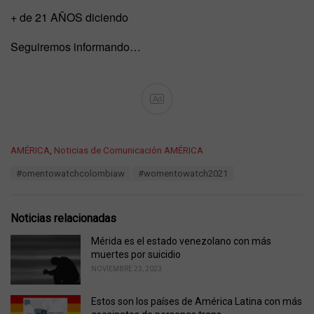
+ de 21 AÑOS diciendo
Seguiremos informando…
Ad
C
AMÉRICA
,
Noticias de Comunicación AMÉRICA
a
T
#omentowatchcolombiaw
#womentowatch2021
t
a
e
g
g
s
o
Noticias relacionadas
:
r
i
Mérida es el estado venezolano con más
e
muertes por suicidio
s
NOVIEMBRE 23, 2023
:
Estos son los países de América Latina con más