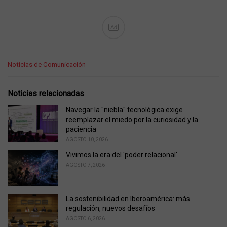
Ad
C
Noticias de Comunicación
a
t
e
Noticias relacionadas
g
o
Navegar la "niebla" tecnológica exige
r
reemplazar el miedo por la curiosidad y la
i
paciencia
e
AGOSTO 10, 2026
s
Vivimos la era del 'poder relacional'
:
AGOSTO 7, 2026
La sostenibilidad en Iberoamérica: más
regulación, nuevos desafíos
AGOSTO 6, 2026