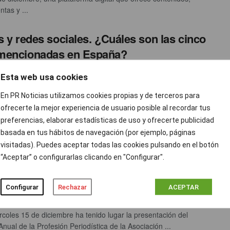
tas y ...
s y redes sociales. ¿Cuáles son las cinco
mencionadas en España?
th Morales
DICIEMBRE 15, 2021
0
Esta web usa cookies
o ha dicho la típica frase de “un capítulo más y me voy a la
En PR Noticias utilizamos cookies propias y de terceros para
 fiebre por ...
ofrecerte la mejor experiencia de usuario posible al recordar tus
preferencias, elaborar estadísticas de uso y ofrecerte publicidad
basada en tus hábitos de navegación (por ejemplo, páginas
visitadas). Puedes aceptar todas las cookies pulsando en el botón
ro se reduce un 15% entre los periodistas
“Aceptar” o configurarlas clicando en "Configurar".
el aumento notable provocado por la
emia
Configurar
Rechazar
ACEPTAR
l Pueblas
DICIEMBRE 15, 2021
0
rcoles 15 de diciembre ha tenido lugar la presentación del
nual de la Profesión Periodística de la Asociación ...