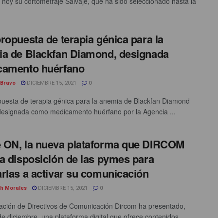
 hoy su cortometraje Salvaje, que ha sido seleccionado hasta la
ropuesta de terapia génica para la
a de Blackfan Diamond, designada
camento huérfano
 Bravo
DICIEMBRE 15, 2021
0
uesta de terapia génica para la anemia de Blackfan Diamond
designada como medicamento huérfano por la Agencia ...
ON, la nueva plataforma que DIRCOM
a disposición de las pymes para
rlas a activar su comunicación
th Morales
DICIEMBRE 15, 2021
0
ación de Directivos de Comunicación Dircom ha presentado,
de diciembre, una plataforma digital que ofrece contenidos,