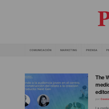
COMUNICACIÓN
MARKETING
PRENSA
P
The W
medid
edito
por
Cooni
La confe