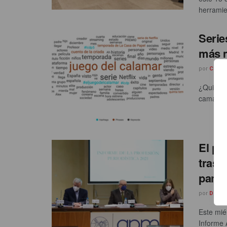
herramien
Serie
más 
por
Carle
¿Quién n
cama”? La
El pa
tras 
pand
por
Danie
Este mié
Informe A