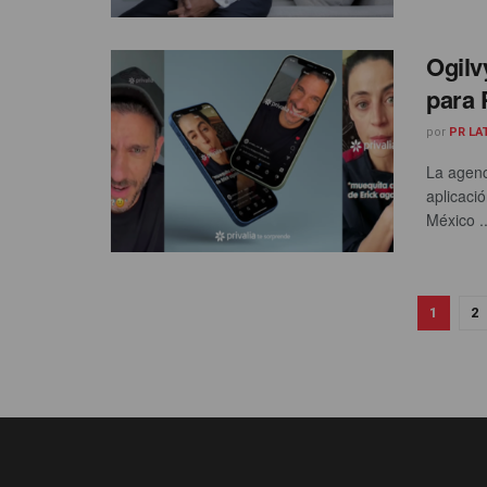
Ogilv
para 
por
PR LA
La agenc
aplicaci
México ..
1
2