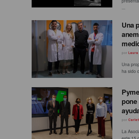
presenta
...
Una p
anemi
medi
por
Laura
Una prop
ha sido 
Pyme 
pone 
ayuda
por
Carle
La Asoci
este 15 