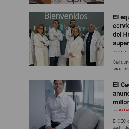
El eq
cervi
del H
super
por
redac
Cada uno
los dife
El C
anunc
millo
por
PR LA
El CEO d
cóctel de