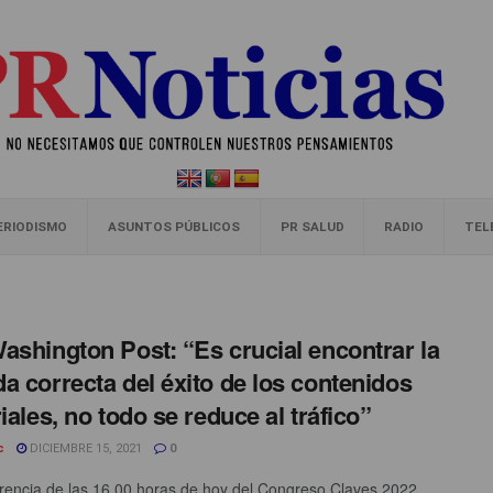
ERIODISMO
ASUNTOS PÚBLICOS
PR SALUD
RADIO
TEL
ashington Post: “Es crucial encontrar la
a correcta del éxito de los contenidos
riales, no todo se reduce al tráfico”
c
DICIEMBRE 15, 2021
0
rencia de las 16.00 horas de hoy del Congreso Claves 2022,