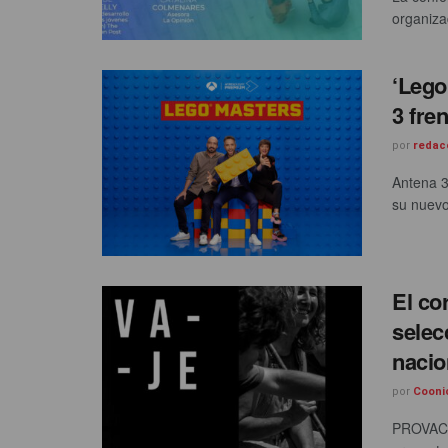
organiza
‘Lego
3 fren
por
redac
Antena 3
su nuevo
El co
selec
nacio
por
Cooni
PROVACUN