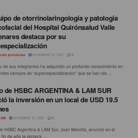
uipo de otorrinolaringología y patología
cofacial del Hospital Quirónsalud Valle
enares destaca por su
especialización
ción prnoticias
DICIEMBRE 15, 2021
0
 de sus integrantes ha adquirido un profundo conocimiento en
rentes campos de “superespecialización” que se han ido ...
eo de HSBC ARGENTINA & LAM SUR
ió la inversión en un local de USD 19.5
nes
TAM
DICIEMBRE 15, 2021
0
e HSBC Argentina & LAM Sur, Juan Marotta, anunció en el
 fin de año la compra ...