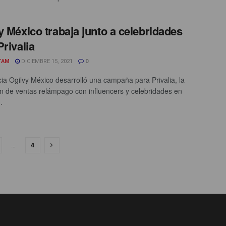
y México trabaja junto a celebridades
Privalia
TAM
DICIEMBRE 15, 2021
0
ia Ogilvy México desarrolló una campaña para Privalia, la
ón de ventas relámpago con influencers y celebridades en
.
…
4