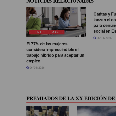
NOTICIAS RELACIONADAS
CLIENTES 
Cáritas y F
lanzan el c
para denunc
social en E
CLIENTES DE MARCO
26/11/2025
El 77% de las mujeres
considera imprescindible el
trabajo híbrido para aceptar un
empleo
06/03/2026
PREMIADOS DE LA XX EDICIÓN DE 