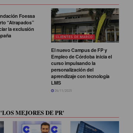
DE MARCO
undación Foessa
orto “Atrapados”
iar la exclusión
spaña
CLIENTES DE MARCO
El nuevo Campus de FP y
Empleo de Córdoba inicia el
curso impulsando la
personalización del
aprendizaje con tecnología
LMS
26/11/2025
'LOS MEJORES DE PR'