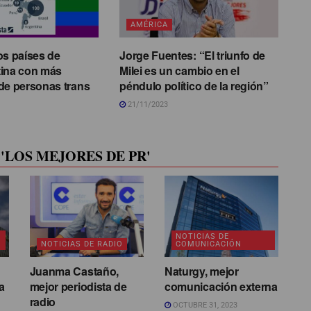
AMÉRICA
os países de
Jorge Fuentes: “El triunfo de
tina con más
Milei es un cambio en el
de personas trans
péndulo político de la región”
21/11/2023
'LOS MEJORES DE PR'
NOTICIAS DE
NOTICIAS DE RADIO
COMUNICACIÓN
Juanma Castaño,
Naturgy, mejor
a
mejor periodista de
comunicación externa
radio
OCTUBRE 31, 2023