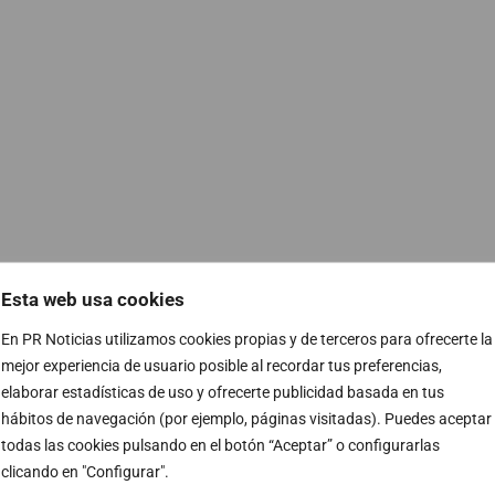
Esta web usa cookies
En PR Noticias utilizamos cookies propias y de terceros para ofrecerte la
mejor experiencia de usuario posible al recordar tus preferencias,
elaborar estadísticas de uso y ofrecerte publicidad basada en tus
hábitos de navegación (por ejemplo, páginas visitadas). Puedes aceptar
todas las cookies pulsando en el botón “Aceptar” o configurarlas
minutos muere una mujer por violencia de género.
clicando en "Configurar".
en todos los programas de Prime de Movistar, cada 8