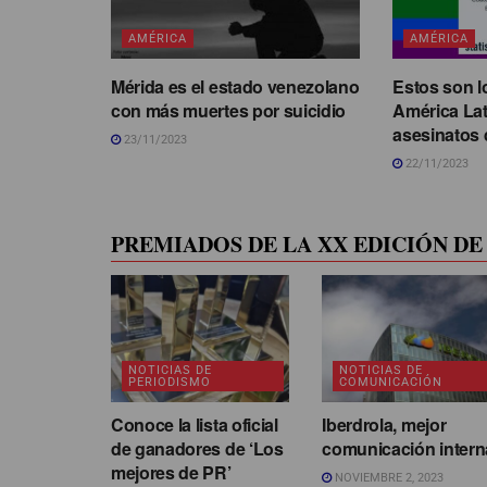
AMÉRICA
AMÉRICA
Mérida es el estado venezolano
Estos son l
con más muertes por suicidio
América La
asesinatos 
23/11/2023
22/11/2023
PREMIADOS DE LA XX EDICIÓN DE 
NOTICIAS DE
NOTICIAS DE
PERIODISMO
COMUNICACIÓN
Conoce la lista oficial
Iberdrola, mejor
de ganadores de ‘Los
comunicación intern
mejores de PR’
NOVIEMBRE 2, 2023