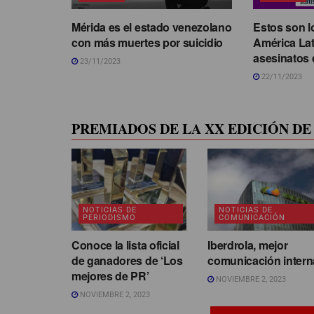
Mérida es el estado venezolano
Estos son l
con más muertes por suicidio
América La
asesinatos 
23/11/2023
22/11/2023
PREMIADOS DE LA XX EDICIÓN DE 
NOTICIAS DE
NOTICIAS DE
PERIODISMO
COMUNICACIÓN
Conoce la lista oficial
Iberdrola, mejor
de ganadores de ‘Los
comunicación intern
mejores de PR’
NOVIEMBRE 2, 2023
NOVIEMBRE 2, 2023