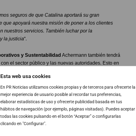
mos seguros de que Catalina aportará su gran
 que apoyará nuestra misión de poner a los clientes
on nuestros servicios. También luchar por la
 la justicia
“.
orativos y Sustentabilidad
Achermann también tendrá
 con el sector público y las nuevas autoridades. Esto en
, para mejorar aún más la experiencia de los clientes.
Esta web usa cookies
En PR Noticias utilizamos cookies propias y de terceros para ofrecerte la
ermann?
mejor experiencia de usuario posible al recordar tus preferencias,
elaborar estadísticas de uso y ofrecerte publicidad basada en tus
hile. Además con un postgrado en estudios
hábitos de navegación (por ejemplo, páginas visitadas). Puedes aceptar
 España.
todas las cookies pulsando en el botón “Aceptar” o configurarlas
clicando en "Configurar".
 en el sector de las telecomunicaciones. Ello tanto en el