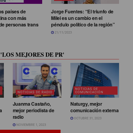
os países de
Jorge Fuentes: “El triunfo de
tina con más
Milei es un cambio en el
de personas trans
péndulo político de la región”
21/11/2023
'LOS MEJORES DE PR'
NOTICIAS DE
NOTICIAS DE RADIO
COMUNICACIÓN
Juanma Castaño,
Naturgy, mejor
a
mejor periodista de
comunicación externa
radio
OCTUBRE 31, 2023
NOVIEMBRE 1, 2023