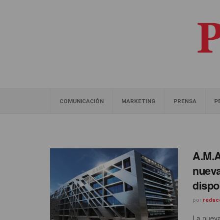
COMUNICACIÓN
MARKETING
PRENSA
P
A.M.A
nueva
dispo
por
redac
La nueva