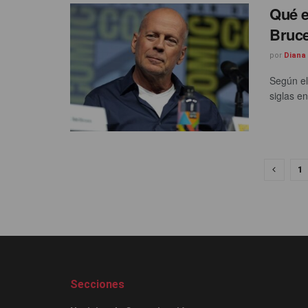
Qué e
Bruce
por
Diana
Según el
siglas en
1
Secciones