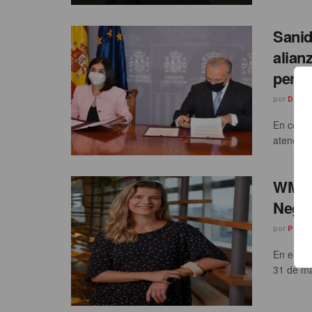
Sanid
alian
perso
por
Diana
En concr
atendido
WMCCA
Nego
por
PR LA
En el m
31 de ma