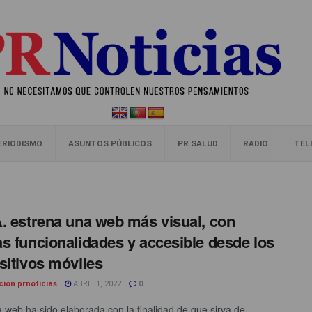
ERIODISMO
ASUNTOS PÚBLICOS
PR SALUD
RADIO
TEL
. estrena una web más visual, con
s funcionalidades y accesible desde los
sitivos móviles
ción prnoticias
ABRIL 1, 2022
0
 web ha sido elaborada con la finalidad de que sirva de