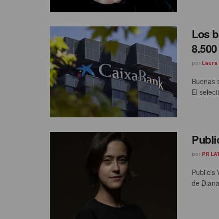
Los b
8.500
por
Laura
Buenas s
El selec
Publi
por
PR LA
Publicis
de Diana