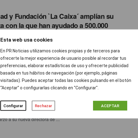
ad y Fundación `La Caixa´ amplían su
za con la que han ayudado a 500.000
nas en el final de su vida
Esta web usa cookies
 Ramos
ABRIL 1, 2022
0
En PR Noticias utilizamos cookies propias y de terceros para
eto, desde su puesta en marcha en 2008, el Programa ha
ofrecerte la mejor experiencia de usuario posible al recordar tus
 y ayudado a más de 500.000 personas: ...
preferencias, elaborar estadísticas de uso y ofrecerte publicidad
basada en tus hábitos de navegación (por ejemplo, páginas
NN presentó a su nueva Directora de
visitadas). Puedes aceptar todas las cookies pulsando en el botón
“Aceptar” o configurarlas clicando en "Configurar".
cios
TAM
ABRIL 1, 2022
0
Configurar
Rechazar
ACEPTAR
arco de su plan de expansión WMCCANN presentó este jueves
rzo a su nueva directora de ...