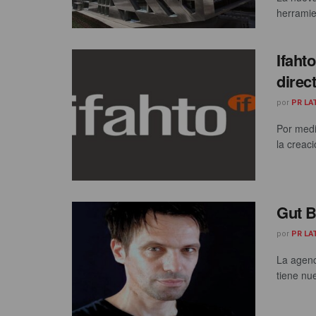
herramie
Ifaht
direc
por
PR LA
Por medi
la creac
Gut B
por
PR LA
La agenc
tiene nue