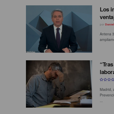
Los i
venta
por
Danie
Antena 3
ampliame
“Tras
labor
Madrid, 
Prevenci
...