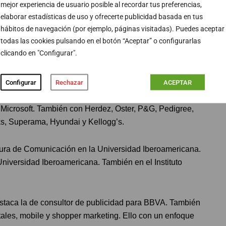
mejor experiencia de usuario posible al recordar tus preferencias,
eativa
. Esta es una agencia mexicana que pionera en
elaborar estadísticas de uso y ofrecerte publicidad basada en tus
ting digital en el país azteca.
hábitos de navegación (por ejemplo, páginas visitadas). Puedes aceptar
todas las cookies pulsando en el botón “Aceptar” o configurarlas
clicando en "Configurar".
andur
Configurar
Rechazar
ACEPTAR
 Comunicación Interna para la Presidencia de la
ente ya como CEO de sus propia compañía, trabajó para
Microsoft. También con Herdez, Oster, P&G, Pedigree,
s, Superama, Hyundai y Kellogg’s.
atura de Comunicación en la Universidad Iberoamericana.
niversidad Iberoamericana. También en el Instituto
estaca la de consultor de publicidad para BBVA. También
ales, mobile y shopper marketing. Ello con un enfoque