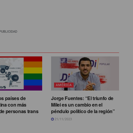
PUBLICIDAD
AMÉRICA
os países de
Jorge Fuentes: “El triunfo de
tina con más
Milei es un cambio en el
de personas trans
péndulo político de la región”
21/11/2023