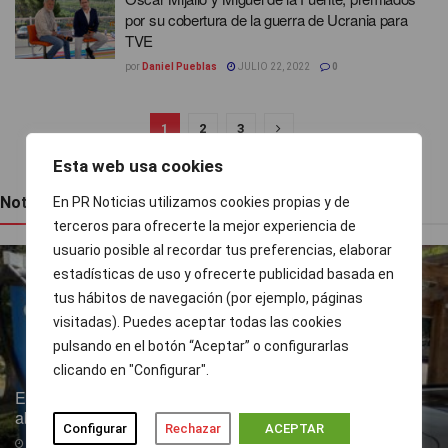
por su cobertura de la guerra de Ucrania para
TVE
por
Daniel Pueblas
JULIO 22, 2022
0
1
2
3
Esta web usa cookies
Noticias recientes
En PR Noticias utilizamos cookies propias y de
terceros para ofrecerte la mejor experiencia de
usuario posible al recordar tus preferencias, elaborar
estadísticas de uso y ofrecerte publicidad basada en
tus hábitos de navegación (por ejemplo, páginas
visitadas). Puedes aceptar todas las cookies
pulsando en el botón “Aceptar” o configurarlas
clicando en "Configurar".
Endesa pone a disposición más de 300 puntos de recarga
abiertos al público
Configurar
Rechazar
ACEPTAR
07/08/2026