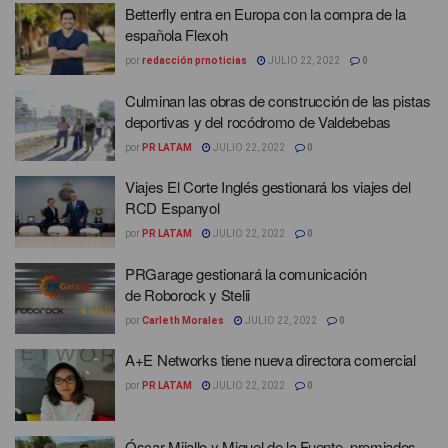
Betterfly entra en Europa con la compra de la
española Flexoh
por
redacción prnoticias
JULIO 22, 2022
0
Culminan las obras de construcción de las pistas
deportivas y del rocódromo de Valdebebas
por
PR LATAM
JULIO 22, 2022
0
Viajes El Corte Inglés gestionará los viajes del
RCD Espanyol
por
PR LATAM
JULIO 22, 2022
0
PRGarage gestionará la comunicación
de Roborock y Stelii
por
Carleth Morales
JULIO 22, 2022
0
A+E Networks tiene nueva directora comercial
por
PR LATAM
JULIO 22, 2022
0
Óscar Mijallo y Miguel de la Fuente, premiados