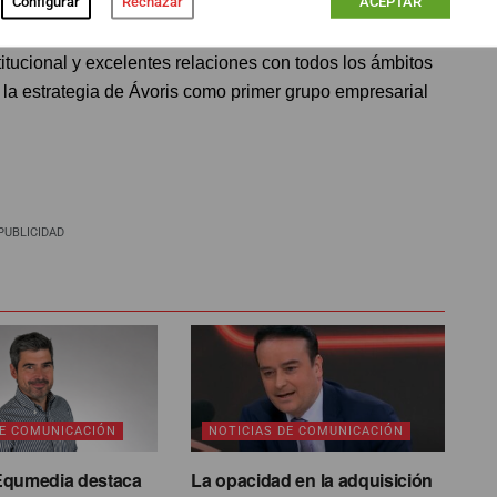
Configurar
Rechazar
ACEPTAR
ones externas de Ávoris, además de contribuir al
titucional y excelentes relaciones con todos los ámbitos
á la estrategia de Ávoris como primer grupo empresarial
PUBLICIDAD
DE COMUNICACIÓN
NOTICIAS DE COMUNICACIÓN
Equmedia destaca
La opacidad en la adquisición