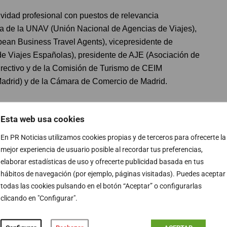
ividad profesional con puestos de relevancia
cia de la UNAV (Unión Nacional de Agencias de Viajes),
pean Business Travel Agents), vicepresidente de
 Viajes Españolas), presidente de AJE (Asociación de
rectivo y de la Comisión de Turismo de CEIM
adrid) y de la Cámara de Comercio de Madrid.
ola de Agencias de Viajes (CEAV) y ocupa el puesto de
Esta web usa cookies
 Turismo de CEOE y la CEPYME, vicepresidente del
y de la Mesa de Turismo, así como es miembro del comité
En PR Noticias utilizamos cookies propias y de terceros para ofrecerte la
d.
mejor experiencia de usuario posible al recordar tus preferencias,
elaborar estadísticas de uso y ofrecerte publicidad basada en tus
hábitos de navegación (por ejemplo, páginas visitadas). Puedes aceptar
rme al grupo de referencia de viajes en España,
todas las cookies pulsando en el botón “Aceptar” o configurarlas
andes oportunidades para acompañar, sumar y hacer
clicando en "Configurar".
n poder aportar mi experiencia de todos estos