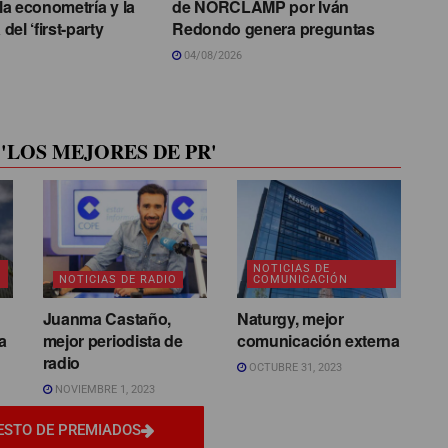
 la econometría y la
de NORCLAMP por Iván
el ‘first-party
Redondo genera preguntas
04/08/2026
'LOS MEJORES DE PR'
NOTICIAS DE
NOTICIAS DE RADIO
COMUNICACIÓN
Juanma Castaño,
Naturgy, mejor
a
mejor periodista de
comunicación externa
radio
OCTUBRE 31, 2023
NOVIEMBRE 1, 2023
ESTO DE PREMIADOS