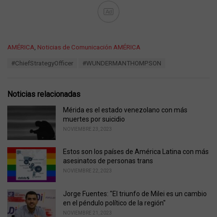
Ad
C
AMÉRICA
,
Noticias de Comunicación AMÉRICA
a
T
#ChiefStrategyOfficer
#WUNDERMANTHOMPSON
t
a
e
g
g
s
o
Noticias relacionadas
:
r
i
Mérida es el estado venezolano con más
e
muertes por suicidio
s
NOVIEMBRE 23, 2023
:
Estos son los países de América Latina con más
asesinatos de personas trans
NOVIEMBRE 22, 2023
Jorge Fuentes: "El triunfo de Milei es un cambio
en el péndulo político de la región"
NOVIEMBRE 21, 2023