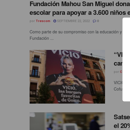
Fundación Mahou San Miguel dona 
escolar para apoyar a 3.600 niños e
por
Trescom
SEPTIEMBRE 22, 2022
0
Como parte de su compromiso con la educación y el ap
Fundación ...
“VICI
campa
por
Carle
VICIO es
Cofundad
Satse
el 20