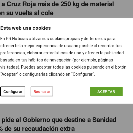
a Cruz Roja más de 250 kg de material
n su vuelta al cole
Esta web usa cookies
oyo a personas en situación de riesgo de exclusión,
En PR Noticias utilizamos cookies propias y de terceros para
ofrecerte la mejor experiencia de usuario posible al recordar tus
preferencias, elaborar estadísticas de uso y ofrecerte publicidad
O, las burguers favoritas de Goico”, una
basada en tus hábitos de navegación (por ejemplo, páginas
ña con guiño… a la competencia
visitadas). Puedes aceptar todas las cookies pulsando en el botón
th Morales
SEPTIEMBRE 22, 2022
0
“Aceptar” o configurarlas clicando en "Configurar".
 una startup de food service especializada en hamburguesas.
a por Aleix Puig, ganador de la séptima edición de ...
Configurar
Rechazar
ACEPTAR
 pide al Gobierno que destine a Sanidad
% de su recaudación extra