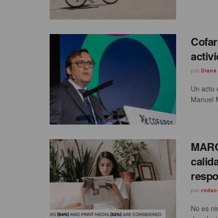
Cofar
activ
por
Diana
Un acto 
Manuel M
MARCO
calid
respo
por
redac
No es ni