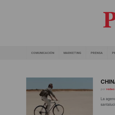
COMUNICACIÓN
MARKETING
PRENSA
P
CHINA
por
redac
La agenc
santaluc