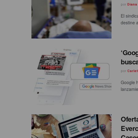
por
Diana
El sindi
destine a
‘Goog
busca
por
Carle
Google h
lanzamie
Ofert
Everc
Case