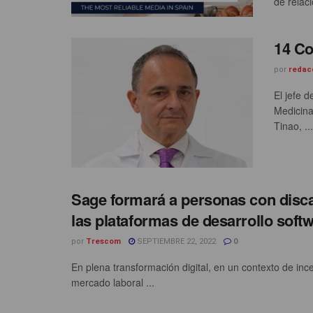
de relac
14 Co
por
redac
El jefe 
Medicina
Tinao, ...
Sage formará a personas con disc
las plataformas de desarrollo so
por
Trescom
SEPTIEMBRE 22, 2022
0
En plena transformación digital, en un contexto de inc
mercado laboral ...