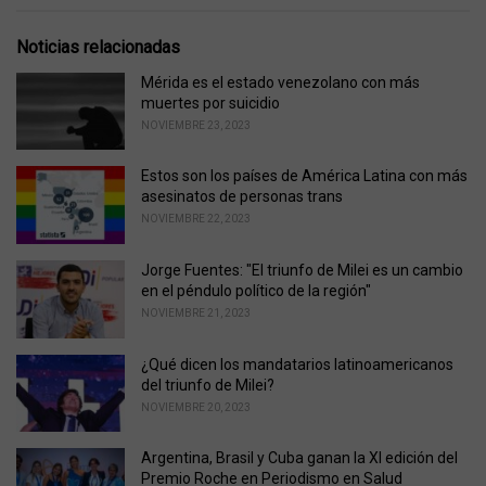
g
g
s
o
Noticias relacionadas
:
r
i
Mérida es el estado venezolano con más
e
muertes por suicidio
s
NOVIEMBRE 23, 2023
:
Estos son los países de América Latina con más
asesinatos de personas trans
NOVIEMBRE 22, 2023
Jorge Fuentes: "El triunfo de Milei es un cambio
en el péndulo político de la región"
NOVIEMBRE 21, 2023
¿Qué dicen los mandatarios latinoamericanos
del triunfo de Milei?
NOVIEMBRE 20, 2023
Argentina, Brasil y Cuba ganan la XI edición del
Premio Roche en Periodismo en Salud