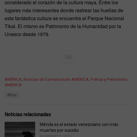
considerado el corazón de la cultura maya. Entre los
lugares más interesantes donde rastrear las huellas de
esta fantástica cultura se encuentra el Parque Nacional
Tikal. El mismo es Patrimonio de la Humanidad por la
Unesco desde 1979.
Ad
C
AMÉRICA
,
Noticias de Comunicación AMÉRICA
,
Prensa y Periodismo
a
AMÉRICA
t
T
#fitur
e
a
g
g
o
s
r
Noticias relacionadas
:
i
e
Mérida es el estado venezolano con más
s
muertes por suicidio
:
NOVIEMBRE 23, 2023