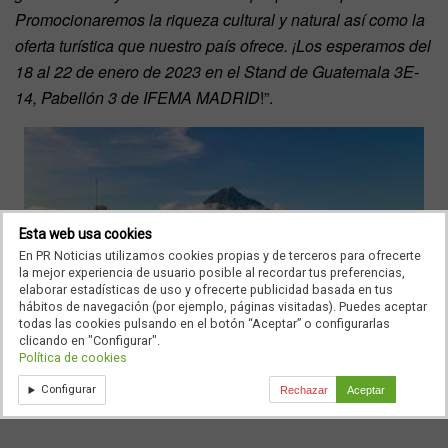
Promocionaremos la riqueza cultural y natural así como la
oferta turística que nuestro país ofrece. ¡Los esperamos del
18 al 22 de enero de 2023 en el Stand de Guatemala 3E-
14, Pabellón 3 de IFEMA MADRID
!”.
Esta web usa cookies
En PR Noticias utilizamos cookies propias y de terceros para ofrecerte
la mejor experiencia de usuario posible al recordar tus preferencias,
elaborar estadísticas de uso y ofrecerte publicidad basada en tus
hábitos de navegación (por ejemplo, páginas visitadas). Puedes aceptar
todas las cookies pulsando en el botón “Aceptar” o configurarlas
clicando en "Configurar".
Política de cookies
Configurar
Rechazar
Aceptar
Guatemala