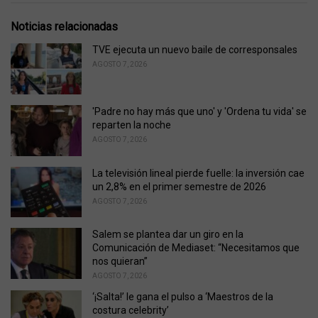
t
e
Noticias relacionadas
g
o
TVE ejecuta un nuevo baile de corresponsales
r
AGOSTO 7, 2026
i
e
s
'Padre no hay más que uno' y 'Ordena tu vida' se
:
reparten la noche
AGOSTO 7, 2026
La televisión lineal pierde fuelle: la inversión cae
un 2,8% en el primer semestre de 2026
AGOSTO 7, 2026
Salem se plantea dar un giro en la
Comunicación de Mediaset: “Necesitamos que
nos quieran”
AGOSTO 7, 2026
‘¡Salta!’ le gana el pulso a ‘Maestros de la
costura celebrity’