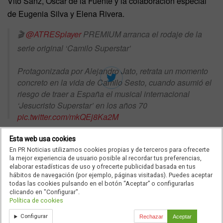
Vito Sanz, Oscar de la Fuente y la colaboración especial
de Eugenia Silva y Elena Rivera.
🎬
@ATRESplayer
PREMIUM arranca el rodaje de la
serie original ‘Camilo Superstar’
Protagonizada por Alejandro Jato, retrata un momento
concreto en la vida de Camilo Sesto, cuando asumió el
riesgo de traer a España el musical internacional
‘Jesucristo Superstar’ en los años 70
pic.twitter.com/mkQEj8Ka2M
— Atresmedia Comunicación (@atresmediacom)
Esta web usa cookies
Sinopsis
January 24, 2023
En PR Noticias utilizamos cookies propias y de terceros para ofrecerte
la mejor experiencia de usuario posible al recordar tus preferencias,
Camilo Sesto, en un arrebato de inspiración, decide
elaborar estadísticas de uso y ofrecerte publicidad basada en tus
hábitos de navegación (por ejemplo, páginas visitadas). Puedes aceptar
adaptar en los años 70 el musical más moderno y
todas las cookies pulsando en el botón “Aceptar” o configurarlas
transgresor de la época, Jesucristo Superstar, un éxito
clicando en "Configurar".
Política de cookies
internacional que, en plena dictadura, consigue
revolucionar el país y hacer historia.
Configurar
Rechazar
Aceptar