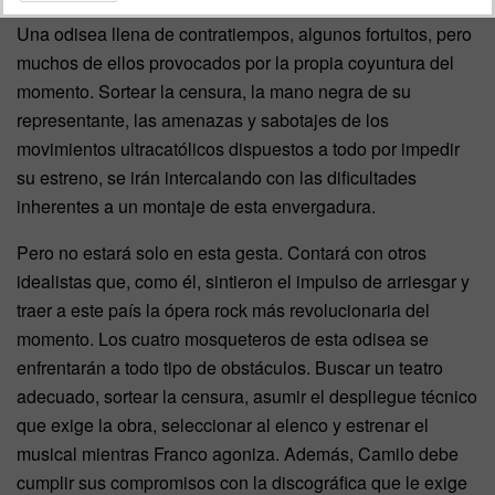
Una odisea llena de contratiempos, algunos fortuitos, pero
muchos de ellos provocados por la propia coyuntura del
momento. Sortear la censura, la mano negra de su
representante, las amenazas y sabotajes de los
movimientos ultracatólicos dispuestos a todo por impedir
su estreno, se irán intercalando con las dificultades
inherentes a un montaje de esta envergadura.
Pero no estará solo en esta gesta. Contará con otros
idealistas que, como él, sintieron el impulso de arriesgar y
traer a este país la ópera rock más revolucionaria del
momento. Los cuatro mosqueteros de esta odisea se
enfrentarán a todo tipo de obstáculos. Buscar un teatro
adecuado, sortear la censura, asumir el despliegue técnico
que exige la obra, seleccionar al elenco y estrenar el
musical mientras Franco agoniza. Además, Camilo debe
cumplir sus compromisos con la discográfica que le exige