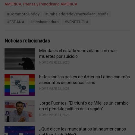
C
AMÉRICA
,
Prensa y Periodismo AMÉRICA
a
T
#CoromotoGodoy
#EmbajadoradeVenezuelaenEspaña
t
a
e
#ESPAÑA
#nicolasmaduro
#VENEZUELA
g
g
s
o
:
r
Noticias relacionadas
i
e
Mérida es el estado venezolano con más
s
muertes por suicidio
:
NOVIEMBRE 23, 2023
Estos son los países de América Latina con más
asesinatos de personas trans
NOVIEMBRE 22, 2023
Jorge Fuentes: "El triunfo de Milei es un cambio
en el péndulo político de la región"
NOVIEMBRE 21, 2023
¿Qué dicen los mandatarios latinoamericanos
del triunfo de Milei?