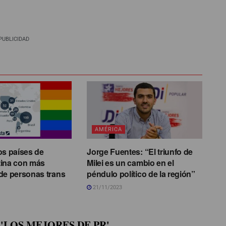
PUBLICIDAD
AMÉRICA
os países de
Jorge Fuentes: “El triunfo de
tina con más
Milei es un cambio en el
de personas trans
péndulo político de la región”
21/11/2023
'LOS MEJORES DE PR'