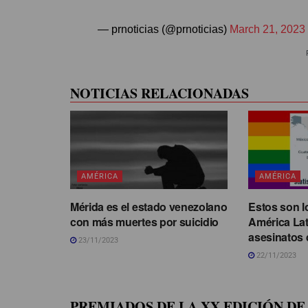
— prnoticias (@prnoticias)
March 21, 2023
NOTICIAS RELACIONADAS
AMÉRICA
AMÉRICA
Mérida es el estado venezolano
Estos son l
con más muertes por suicidio
América La
asesinatos 
23/11/2023
22/11/2023
PREMIADOS DE LA XX EDICIÓN DE 