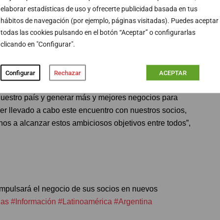
elaborar estadísticas de uso y ofrecerte publicidad basada en tus
tiendo su valor y compromiso con la comunidad”.
hábitos de navegación (por ejemplo, páginas visitadas). Puedes aceptar
todas las cookies pulsando en el botón “Aceptar” o configurarlas
otor para la economía argentina
clicando en "Configurar".
s Argentinas indicó que la industria publicitaria
ina, conformado por personas talentosas.
Configurar
Rechazar
ACEPTAR
uestro país y generar más y mejores negocios para
r llevado a cabo este encuentro con nuestros socios,
os a alcanzar estos ambiciosos objetivos entre todos”,
impulsará el negocio de sus socios en nuevos
ias
#Información
#Latinoamérica
#Argentina