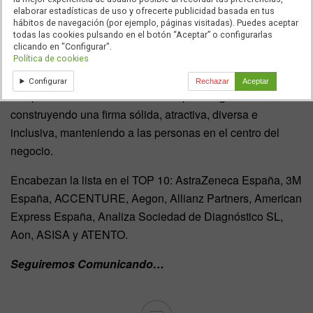
ingeniería de datos y desarrollo y 552 en Engagement,
elaborar estadísticas de uso y ofrecerte publicidad basada en tus
hábitos de navegación (por ejemplo, páginas visitadas). Puedes aceptar
Comunicación Corporativa y Financiera, Asuntos Públicos,
todas las cookies pulsando en el botón “Aceptar” o configurarlas
Crisis y Riegos, y Formación.
clicando en "Configurar".
Política de cookies
Para LLYC, este reconocimiento es una muestra de que la
Configurar
Rechazar
Aceptar
compañía lleva el camino correcto para seguir
construyendo una firma sólida, atractiva, diversa e
inclusiva, manteniendo a las personas en el centro del
negocio.
Encabezan la lista en el TOP 10: AstraZeneca España, 3M
España, ACCENTURE, Aegon, Allianz Partners, American
Express España, Analiza Sociedad de Diagnóstico SL,
Aon, ASISA y ATENTO.
Seguiremos Comunicando…