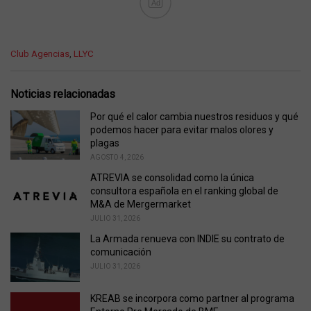
Ad
C
Club Agencias
,
LLYC
a
t
e
Noticias relacionadas
g
o
Por qué el calor cambia nuestros residuos y qué
r
podemos hacer para evitar malos olores y
i
plagas
e
AGOSTO 4, 2026
s
ATREVIA se consolidad como la única
:
consultora española en el ranking global de
M&A de Mergermarket
JULIO 31, 2026
La Armada renueva con INDIE su contrato de
comunicación
JULIO 31, 2026
KREAB se incorpora como partner al programa