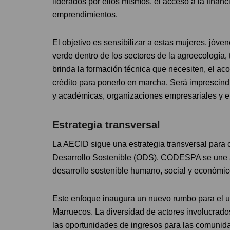
liderados por ellos mismos, el acceso a la financ
emprendimientos.
El objetivo es sensibilizar a estas mujeres, jóv
verde dentro de los sectores de la agroecología, t
brinda la formación técnica que necesiten, el a
crédito para ponerlo en marcha. Será imprescindi
y académicas, organizaciones empresariales y en
Estrategia transversal
La AECID sigue una estrategia transversal para 
Desarrollo Sostenible (ODS). CODESPA se une a s
desarrollo sostenible humano, social y económic
Este enfoque inaugura un nuevo rumbo para el us
Marruecos. La diversidad de actores involucrado
las oportunidades de ingresos para las comunid