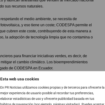
co y fabrican artesanías que venden al mercado nacional
do sus recursos naturales.
respetando el medio ambiente, se necesita de
 fotovoltaica, y eso tiene un coste; CODESPA permite el
que cubren este coste, contribuyendo de esta manera a
po, la adopción de tecnología limpia que no contamina o
ieros para financiar iniciativas verdes, es decir, de
 mitigar el cambio climático. Los bioemprendimientos
elegado de CODESPA en Ecuador.
Esta web usa cookies
En PR Noticias utilizamos cookies propias y de terceros para ofrecerte la
s, culturas e incluso lenguas conviven en el día a día.
mejor experiencia de usuario posible al recordar tus preferencias,
lidad es la desigualdad social y económica. Por
elaborar estadísticas de uso y ofrecerte publicidad basada en tus
ncentran gran parte de los recursos y oportunidades,
hábitos de navegación (por ejemplo, páginas visitadas). Puedes aceptar