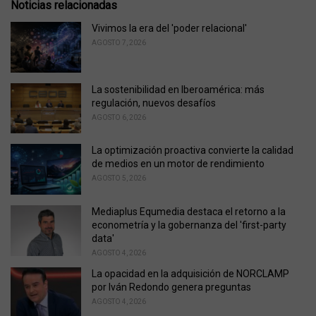
e
Noticias relacionadas
g
o
Vivimos la era del 'poder relacional'
r
AGOSTO 7, 2026
i
e
s
La sostenibilidad en Iberoamérica: más
:
regulación, nuevos desafíos
AGOSTO 6, 2026
La optimización proactiva convierte la calidad
de medios en un motor de rendimiento
AGOSTO 5, 2026
Mediaplus Equmedia destaca el retorno a la
econometría y la gobernanza del 'first-party
data'
AGOSTO 4, 2026
La opacidad en la adquisición de NORCLAMP
por Iván Redondo genera preguntas
AGOSTO 4, 2026