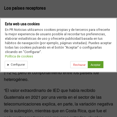
Los países receptores
Dice la CEPAL que
Brasil
fue el principal país receptor de
Esta web usa cookies
la región (41%), seguido por
México
(17%). Ambos
En PR Noticias utilizamos cookies propias y de terceros para ofrecerte
recibieron más IED que en 2021, aunque el aumento de
la mejor experiencia de usuario posible al recordar tus preferencias,
elaborar estadísticas de uso y ofrecerte publicidad basada en tus
las entradas en el Brasil fue mayor.
hábitos de navegación (por ejemplo, páginas visitadas). Puedes aceptar
todas las cookies pulsando en el botón “Aceptar” o configurarlas
Otros países fueron
Chile
(9%),
Colombia
(8%),
clicando en "Configurar".
Política de cookies
Argentina
(7%) y
Perú
(5%). El organismo también señala
que en Centroamérica se recibieron menos inversiones
Configurar
Rechazar
Aceptar
(-12%), pero el comportamiento entre los países fue
heterogéneo.
“El valor extraordinario de IED que había recibido
Guatemala en 2021 por una venta en el sector de las
telecomunicaciones explica, en parte, la variación negativa
de la subregión, mientras que en Costa Rica, que fue el