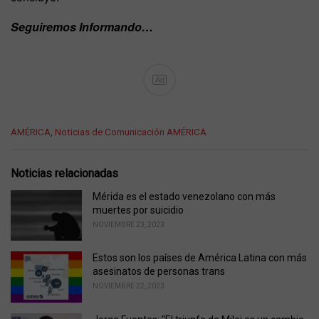
Seguiremos Informando…
Ad
C
AMÉRICA
,
Noticias de Comunicación AMÉRICA
a
t
e
Noticias relacionadas
g
o
Mérida es el estado venezolano con más
r
muertes por suicidio
i
NOVIEMBRE 23, 2023
e
s
Estos son los países de América Latina con más
:
asesinatos de personas trans
NOVIEMBRE 22, 2023