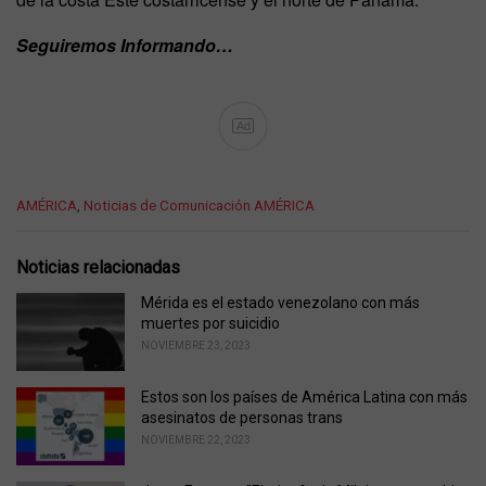
Seguiremos Informando…
Ad
C
AMÉRICA
,
Noticias de Comunicación AMÉRICA
a
t
e
Noticias relacionadas
g
o
Mérida es el estado venezolano con más
r
muertes por suicidio
i
NOVIEMBRE 23, 2023
e
s
Estos son los países de América Latina con más
:
asesinatos de personas trans
NOVIEMBRE 22, 2023