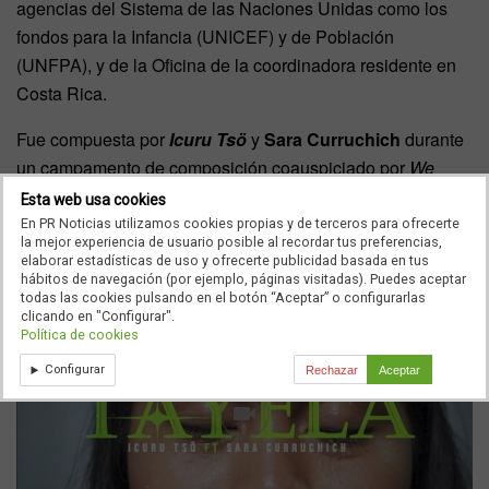
agencias del Sistema de las Naciones Unidas como los
fondos para la Infancia (UNICEF) y de Población
(UNFPA), y de la Oficina de la coordinadora residente en
Costa Rica.
Fue compuesta por
Icuru Tsö
y
Sara Curruchich
durante
un campamento de composición coauspiciado por
We
Could Be Music
, la ONU y la cantante maya, en el que
Esta web usa cookies
también se formó ese colectivo de mujeres indígenas de
En PR Noticias utilizamos cookies propias y de terceros para ofrecerte
la mejor experiencia de usuario posible al recordar tus preferencias,
Costa Rica.
elaborar estadísticas de uso y ofrecerte publicidad basada en tus
hábitos de navegación (por ejemplo, páginas visitadas). Puedes aceptar
todas las cookies pulsando en el botón “Aceptar” o configurarlas
clicando en "Configurar".
Política de cookies
Configurar
Rechazar
Aceptar