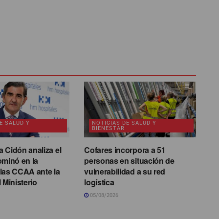
E SALUD Y
NOTICIAS DE SALUD Y
BIENESTAR
 Cidón analiza el
Cofares incorpora a 51
ominó en la
personas en situación de
las CCAA ante la
vulnerabilidad a su red
 Ministerio
logística
05/08/2026