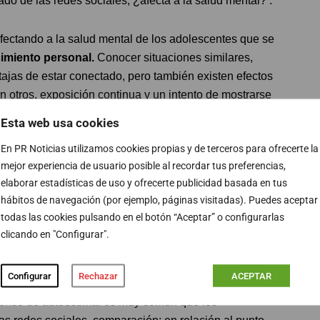
do de las redes sociales, ¿afecta a la salud mental? .
ectando a la salud mental de los adolescentes que se
imiento personal.
Conocer situaciones similares,
jas de estar conectado, pero también existen efectos
n otros, exposición continua y un intento de mostrarse
”.
Esta web usa cookies
En PR Noticias utilizamos cookies propias y de terceros para ofrecerte la
 la mayoría (el 88%) de las personas jóvenes usuarias de
mejor experiencia de usuario posible al recordar tus preferencias,
so abusivo puede provocar problemas de salud mental.
elaborar estadísticas de uso y ofrecerte publicidad basada en tus
ven las redes sociales más como una amenaza que como
hábitos de navegación (por ejemplo, páginas visitadas). Puedes aceptar
más, se ha observado que los y las centennials abusan
todas las cookies pulsando en el botón “Aceptar” o configurarlas
ecuencia reconocida de
uso mayor a 5 horas diarias en
clicando en "Configurar".
a exposición excesiva de menores de edad a Internet.
Configurar
Rechazar
ACEPTAR
 este uso excesivo puede derivar además en situaciones
censo de autoestima: es muy común que los