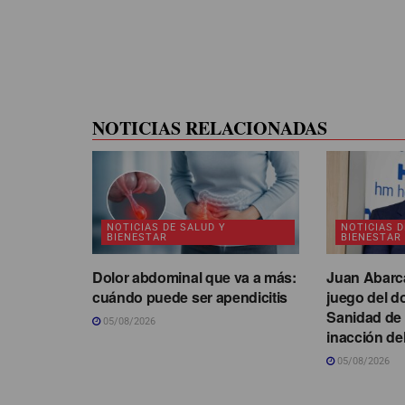
NOTICIAS RELACIONADAS
NOTICIAS DE SALUD Y
NOTICIAS D
BIENESTAR
BIENESTAR
Dolor abdominal que va a más:
Juan Abarca
cuándo puede ser apendicitis
juego del d
Sanidad de 
05/08/2026
inacción del
05/08/2026