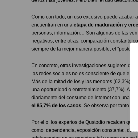
de los más jóvenes. Pero bien, el uso descontrola
Como con todo, un uso excesivo puede acabar af
encuentran en una
etapa de maduración y crec
personas, información… Son algunas de las venta
negativos, entre otras: comparación constante co
siempre de la mejor manera posible, el “postureo
En concreto, otras investigaciones sugieren que
las redes sociales no es consciente de que el u
Más de la mitad de los y las menores (62,3%) 
una oportunidad o entretenimiento (37,7%). Ade
diariamente del consumo de Internet con una fr
el 85,7% de los casos
. Se observa por tanto un
Por ello, los expertos de Qustodio recalcan que
como: dependencia, exposición constante:, des