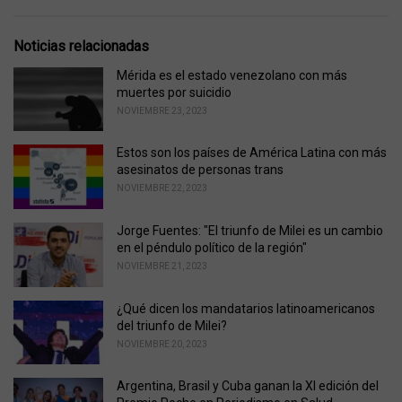
a
t
e
Noticias relacionadas
g
o
Mérida es el estado venezolano con más
r
muertes por suicidio
i
NOVIEMBRE 23, 2023
e
s
Estos son los países de América Latina con más
:
asesinatos de personas trans
NOVIEMBRE 22, 2023
Jorge Fuentes: "El triunfo de Milei es un cambio
en el péndulo político de la región"
NOVIEMBRE 21, 2023
¿Qué dicen los mandatarios latinoamericanos
del triunfo de Milei?
NOVIEMBRE 20, 2023
Argentina, Brasil y Cuba ganan la XI edición del