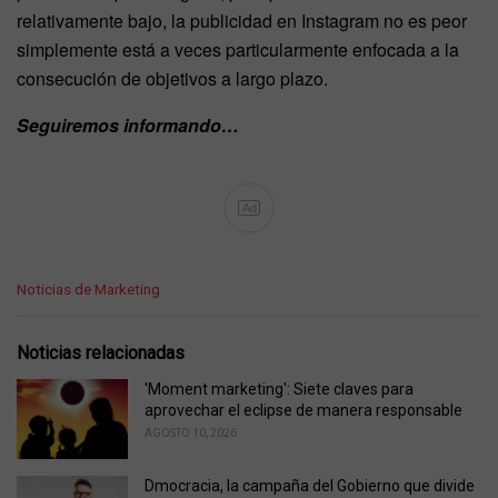
relativamente bajo, la publicidad en Instagram no es peor
simplemente está a veces particularmente enfocada a la
consecución de objetivos a largo plazo.
Seguiremos informando…
Ad
C
Noticias de Marketing
a
t
e
Noticias relacionadas
g
o
'Moment marketing': Siete claves para
r
aprovechar el eclipse de manera responsable
i
AGOSTO 10, 2026
e
s
Dmocracia, la campaña del Gobierno que divide
: