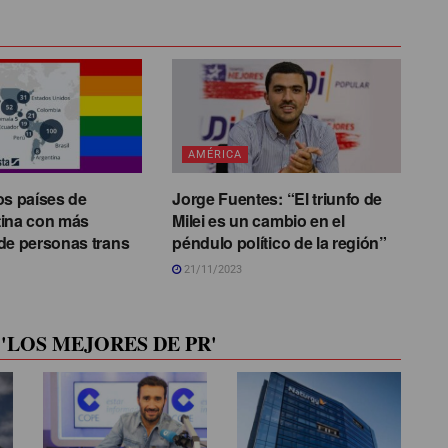
AMÉRICA
os países de
Jorge Fuentes: “El triunfo de
tina con más
Milei es un cambio en el
de personas trans
péndulo político de la región”
21/11/2023
'LOS MEJORES DE PR'