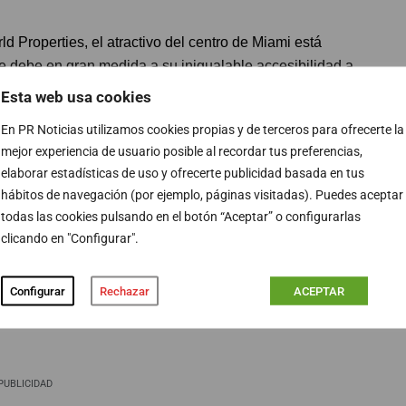
d Properties, el atractivo del centro de Miami está
 debe en gran medida a su inigualable accesibilidad a
d a las mejores ofertas gastronómicas, de espectáculos,
Esta web usa cookies
dores de todo el mundo”, indica.
En PR Noticias utilizamos cookies propias y de terceros para ofrecerte la
mejor experiencia de usuario posible al recordar tus preferencias,
se de edificios de condominios de lujo, asegura que, en
elaborar estadísticas de uso y ofrecerte publicidad basada en tus
de regiones como el noreste y California se han
hábitos de navegación (por ejemplo, páginas visitadas). Puedes aceptar
liario de Miami. “Estos compradores siguen buscando
todas las cookies pulsando en el botón “Aceptar” o configurarlas
iami a medida que la zona se consolida como un centro
clicando en "Configurar".
Configurar
Rechazar
ACEPTAR
PUBLICIDAD